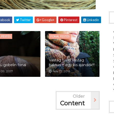
cebook
Twitter
Google+
Pinterest
Linkedin
 FESTÉS
FONAL FESTÉS
Vastag tűvel vastag
ú gobelin fonal
baktus + egy kis ajándék!!!
 09, 2017
Nov 17, 2016
Older
Content