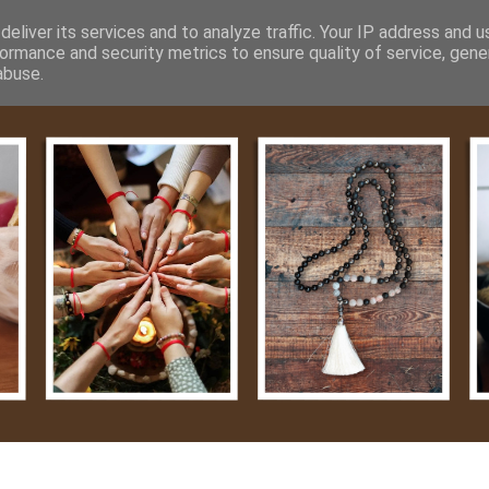
m
Média
Videók
Kapcsolat
Impresszum
Adatvéde
eliver its services and to analyze traffic. Your IP address and 
ormance and security metrics to ensure quality of service, gen
abuse.