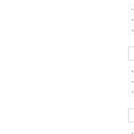
F
K
S
B
N
Ő
A