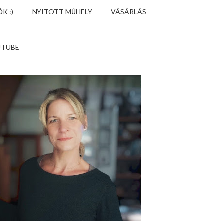
K :)
NYITOTT MŰHELY
VÁSÁRLÁS
UTUBE