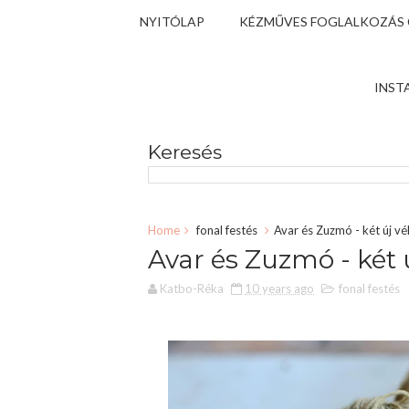
NYITÓLAP
KÉZMŰVES FOGLALKOZÁS
INST
Keresés
Home
fonal festés
Avar és Zuzmó - két új v
Avar és Zuzmó - két
Katbo-Réka
10 years ago
fonal festés