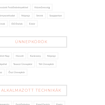
essünk Festőnövényekkel
Kézművesség
örnyezettudat
Néprajz
Smink
Szappantan
zínek
Élő Ételek
Évkör
ÜNNEPKÖRÖK
álint Nap
Húsvét
Karácsony
Néprajz
épélet
Tavaszi Ünnepkör
Téli Ünnepkör
sz
Őszi Ünnepkör
ALKALMAZOTT TECHNIKÁK
gyagozás
Festőnövény
Fonal Festés
Fonás