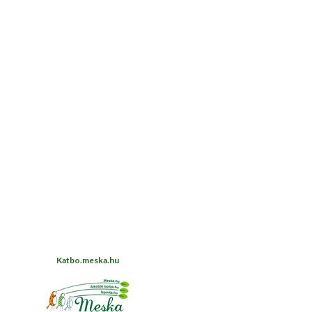
Katbo.meska.hu