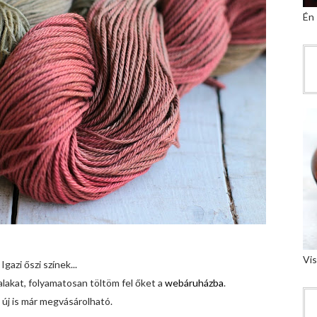
Én
Vis
Igazi őszi színek...
akat, folyamatosan töltöm fel őket a
webáruházba
.
t új is már megvásárolható.