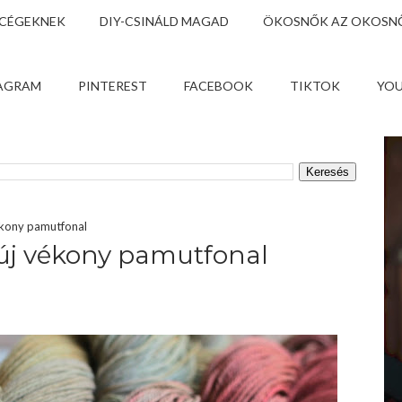
 CÉGEKNEK
DIY-CSINÁLD MAGAD
ÖKOSNŐK AZ OKOSNŐ
AGRAM
PINTEREST
FACEBOOK
TIKTOK
YO
ékony pamutfonal
 új vékony pamutfonal