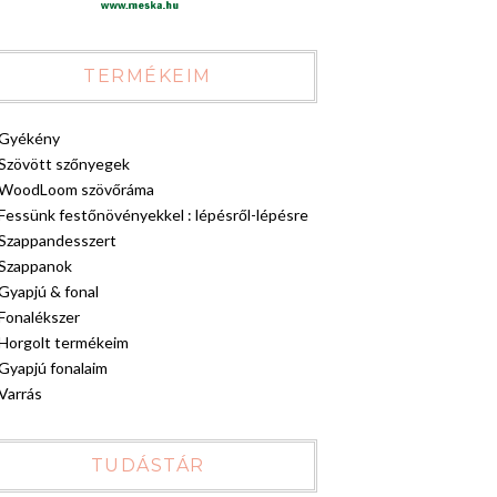
TERMÉKEIM
Gyékény
Szövött szőnyegek
WoodLoom szövőráma
Fessünk festőnövényekkel : lépésről-lépésre
Szappandesszert
Szappanok
Gyapjú & fonal
Fonalékszer
Horgolt termékeim
Gyapjú fonalaim
Varrás
TUDÁSTÁR