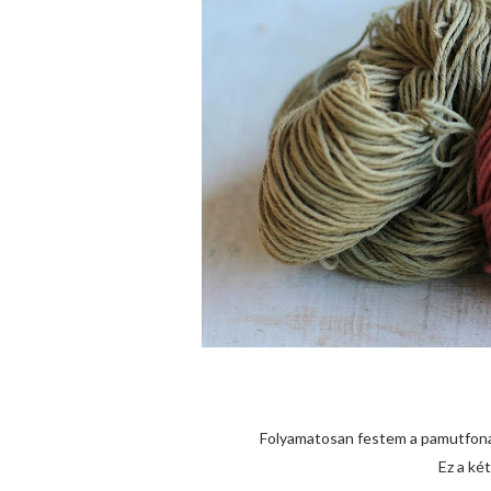
Folyamatosan festem a pamutfonal
Ez a ké