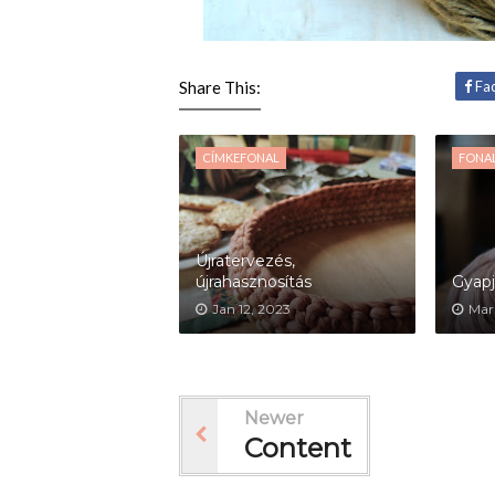
Share This:
Fa
CÍMKEFONAL
FONAL
Újratervezés,
újrahasznosítás
Gyapj
Jan 12, 2023
Mar
Newer
Content