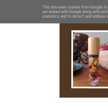
Bemutatkozás
My Stroy
Cikk róla
This site uses cookies from Google to d
are shared with Google along with perf
statistics, and to detect and address 