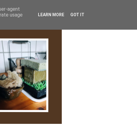
lem/Adatkezelés
user-agent
erate usage
LEARN MORE
GOT IT