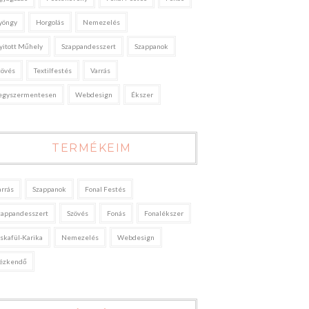
yöngy
Horgolás
Nemezelés
yitott Műhely
Szappandesszert
Szappanok
zövés
Textilfestés
Varrás
egyszermentesen
Webdesign
Ékszer
TERMÉKEIM
arrás
Szappanok
Fonal Festés
zappandesszert
Szövés
Fonás
Fonalékszer
áskafül-Karika
Nemezelés
Webdesign
ézkendő