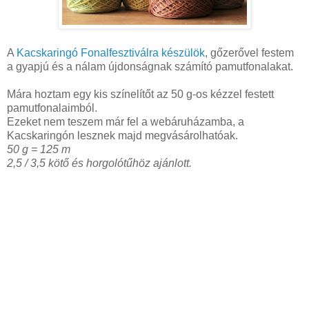
A
Kacskaringó Fonalfesztiválra készülök
, gőzerővel festem
a gyapjú és a nálam újdonságnak számító pamutfonalakat.
Mára hoztam egy kis színelítőt az 50 g-os kézzel festett
pamutfonalaimból.
Ezeket nem teszem már fel a webáruházamba, a
Kacskaringón lesznek majd megvásárolhatóak.
50 g = 125 m
2,5 / 3,5 kötő és horgolótűhöz ajánlott.