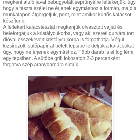
megkent alufóliával bebugyolált seprűnyélre feltekerjük, úgy,
hogy a tészta szélei ne érjenek egymáshoz a formán, majd a
munkalapon átgörgetjük, pont, mint amikor kürtős kalácsot
készítünk.
A feltekert kalácstésztát megkenjük olvasztott vajjal és
beleforgatjuk a kristálycukorba, vagy aki szereti durvára tört
dióval összekevert kristálycukorba is forgathatja. Végül
kizsírozott, sütőpapírral bélelt tepsibe fektetjük a kalácsokat
úgy, hogy ne érjenek egymáshoz. Több darab is el fog férni
egy tepsiben. A sütőbe grill fokozaton 2-3 percenként
forgatva szép aranybarnára sütjük.