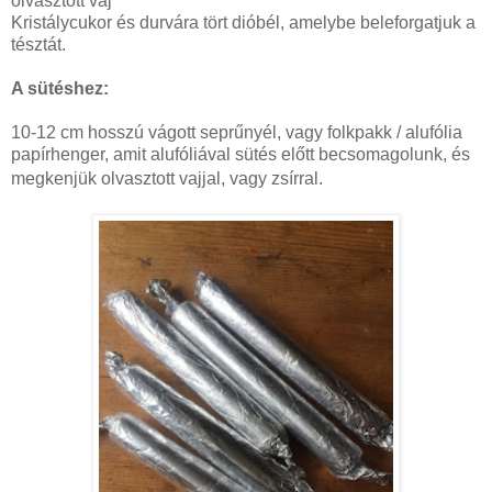
olvasztott vaj
Kristálycukor és durvára tört dióbél, amelybe beleforgatjuk a
tésztát.
A sütéshez:
10-12 cm hosszú vágott seprűnyél, vagy folkpakk / alufólia
papírhenger, amit alufóliával sütés előtt becsomagolunk, és
megkenjük olvasztott vajjal, vagy zsírral.