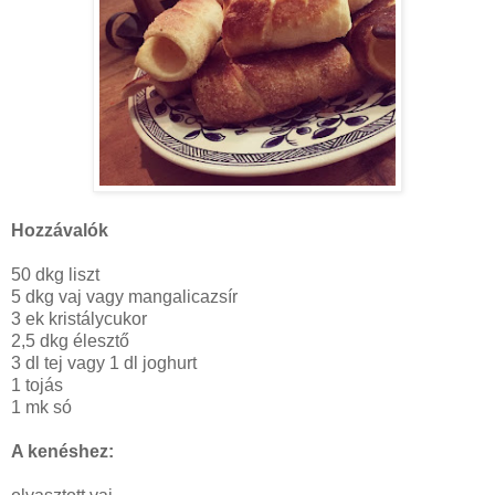
Hozzávalók
50 dkg liszt
5 dkg vaj vagy mangalicazsír
3 ek kristálycukor
2,5 dkg élesztő
3 dl tej vagy 1 dl joghurt
1 tojás
1 mk só
A kenéshez: