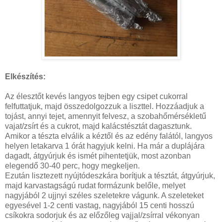
Elkészítés:
Az élesztőt kevés langyos tejben egy csipet cukorral
felfuttatjuk, majd összedolgozzuk a liszttel. Hozzáadjuk a
tojást, annyi tejet, amennyit felvesz, a szobahőmérsékletű
vajat/zsírt és a cukrot, majd kalácstésztát dagasztunk.
Amikor a tészta elválik a kéztől és az edény falától, langyos
helyen letakarva 1 órát hagyjuk kelni. Ha már a duplájára
dagadt, átgyúrjuk és ismét pihentetjük, most azonban
elegendő 30-40 perc, hogy megkeljen.
Ezután lisztezett nyújtódeszkára borítjuk a tésztát, átgyúrjuk,
majd karvastagságú rudat formázunk belőle, melyet
nagyjából 2 ujjnyi széles szeletekre vágunk. A szeleteket
egyesével 1-2 centi vastag, nagyjából 15 centi hosszú
csíkokra sodorjuk és az előzőleg vajjal/zsírral vékonyan