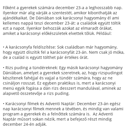
Főként a gyerekek számára december 23-a a leghosszabb nap.
Ilyenkor már alig várják a szentestét, amikor kibonthatják az
ajándékaikat. De Dániában sok karácsonyi hagyomány él ami
kellemes nappá teszi december 23-át: a családok együtt töltik
ezt a napot. Ilyenkor behozzák azokat az elmaradt órákat,
amiket a karácsonyi előkészületek elvettek tőlük. Például:
• A karácsonyfa feldíszítése: Sok családban már hagyomány,
hogy együtt díszítik fel a karácsonyfát 23-án. Nem csak jó móka,
de a család is együtt tölthet pár értékes órát.
• Rizs puding a tündéreknek: Egy másik karácsonyi hagyomány
Dániában, amelyet a gyerekek szeretnek, az, hogy rizspudingot
készítenek fahéjjal és vajjal a tündér számára, hogy az ne
csináljon rosszat. Ez egyben praktikus is, mert a karácsonyi
menü egyik fogása a dán rizs desszert mandulával, aminek az
alapvető összetevője a rizs puding.
• Karácsonyi filmek és Adventi Naptár: December 23-án egész
nap karácsonyi filmek mennek a tévében, és mindig van valami
program a gyerekek és a felnőttek számára is. Az Adventi
Naptár műsort sokan nézik, mert a befejező részt mindig
december 24-én adják.