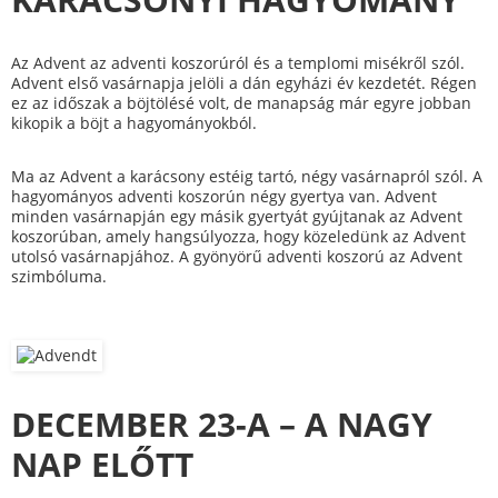
Az Advent az adventi koszorúról és a templomi misékről szól.
Advent első vasárnapja jelöli a dán egyházi év kezdetét. Régen
ez az időszak a böjtölésé volt, de manapság már egyre jobban
kikopik a böjt a hagyományokból.
Ma az Advent a karácsony estéig tartó, négy vasárnapról szól. A
hagyományos adventi koszorún négy gyertya van. Advent
minden vasárnapján egy másik gyertyát gyújtanak az Advent
koszorúban, amely hangsúlyozza, hogy közeledünk az Advent
utolsó vasárnapjához. A gyönyörű adventi koszorú az Advent
szimbóluma.
DECEMBER 23-A – A NAGY
NAP ELŐTT