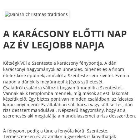
A KARÁCSONY ELŐTTI NAP
AZ ÉV LEGJOBB NAPJA
Kétségkívül a Szenteste a karácsony fénypontja. A dán
karácsonyi hagyományok az ünneplés, pihenés és a finom
ételek köré épülnek, ami alól a Szenteste sem kivétel. Ezen a
napon a dánok is megünneplik Jézus születését.
Családról családra változik hogyan ünneplik a Szentestét.
Vannak akik templomba mennek, míg mások az esti lakomát
készítik elő. Egy biztos pont van minden családban, az ízlestes
karácsonyi menü. Ez általában sült kacsa vagy sült sertés, dán
rizs desszert mandulával. Népszerű hagyomány, hogy az a
szerencsés aki megtalálja a mandulaszemet a rizs desszertben.
A fénypont pedig a tánc a fenyőfa körül Szenteste.
Természetesen ez az amikor a gyerekek is kinyithatják