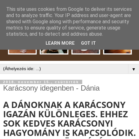
This site uses cookies from Google to deliver its services
and to analyze traffic. Your IP address and user-agent are
shared with Google along with performance and security
metrics to ensure quality of service, generate usage
statistics, and to detect and address abuse.
LEARN MORE
GOT IT
▼
2018. november 15., csütörtök
Karácsony idegenben - Dánia
A DÁNOKNAK A KARÁCSONY
IGAZÁN KÜLÖNLEGES. EHHEZ
SOK KEDVES KARÁCSONYI
HAGYOMÁNY IS KAPCSOLÓDIK.