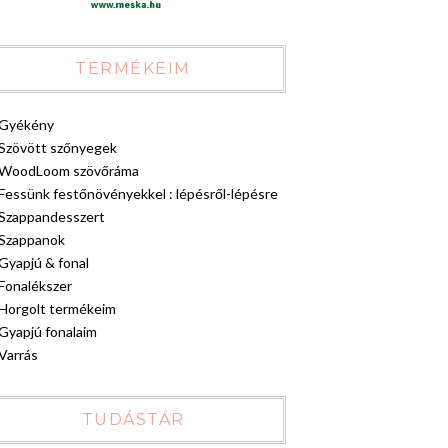
TERMÉKEIM
Gyékény
Szövött szőnyegek
WoodLoom szövőráma
Fessünk festőnövényekkel : lépésről-lépésre
Szappandesszert
Szappanok
Gyapjú & fonal
Fonalékszer
Horgolt termékeim
Gyapjú fonalaim
Varrás
TUDÁSTÁR