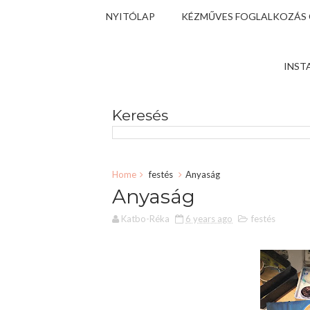
NYITÓLAP
KÉZMŰVES FOGLALKOZÁS
INST
Keresés
Home
festés
Anyaság
Anyaság
Katbo-Réka
6 years ago
festés