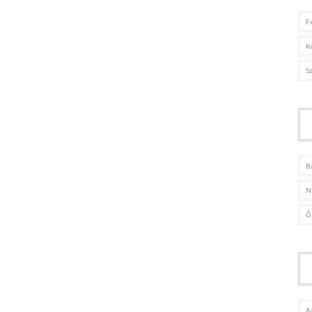
F
K
S
B
N
Ő
A