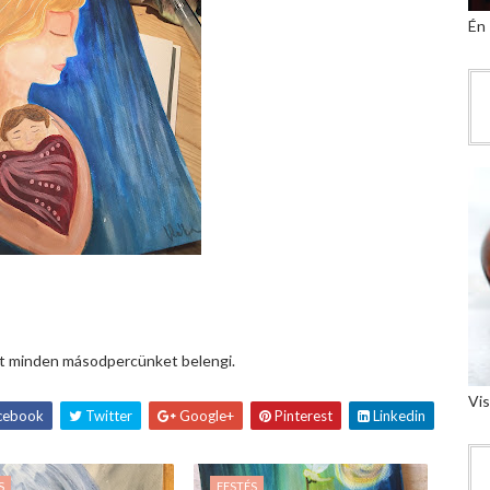
Én
ost minden másodpercünket belengi.
Vis
cebook
Twitter
Google+
Pinterest
Linkedin
S
FESTÉS