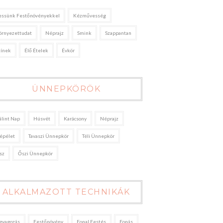
essünk Festőnövényekkel
Kézművesség
örnyezettudat
Néprajz
Smink
Szappantan
zínek
Élő Ételek
Évkör
ÜNNEPKÖRÖK
álint Nap
Húsvét
Karácsony
Néprajz
épélet
Tavaszi Ünnepkör
Téli Ünnepkör
sz
Őszi Ünnepkör
ALKALMAZOTT TECHNIKÁK
gyagozás
Festőnövény
Fonal Festés
Fonás