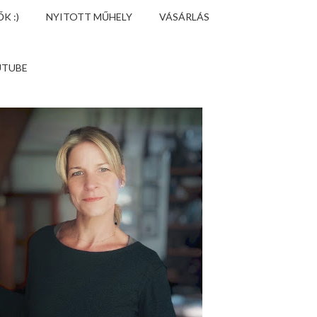
K :)
NYITOTT MŰHELY
VÁSÁRLÁS
UTUBE