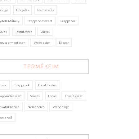
yöngy
Horgolás
Nemezelés
yitott Műhely
Szappandesszert
Szappanok
zövés
Textilfestés
Varrás
egyszermentesen
Webdesign
Ékszer
TERMÉKEIM
arrás
Szappanok
Fonal Festés
zappandesszert
Szövés
Fonás
Fonalékszer
áskafül-Karika
Nemezelés
Webdesign
ézkendő