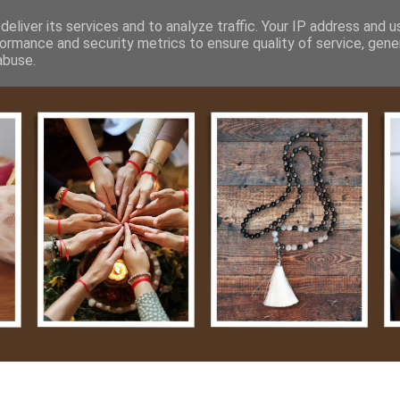
m
Média
Videók
Kapcsolat
Impresszum
Adatvéde
eliver its services and to analyze traffic. Your IP address and 
ormance and security metrics to ensure quality of service, gen
abuse.