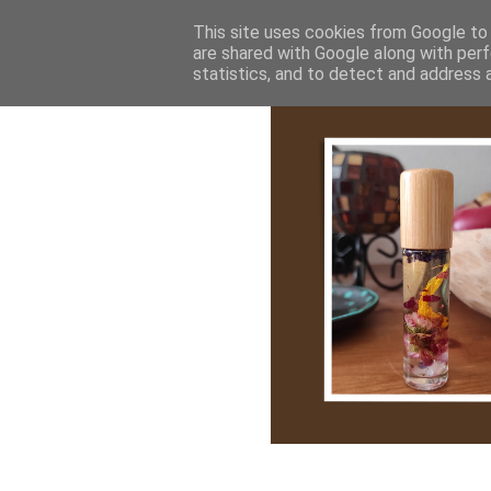
Bemutatkozás
My Stroy
Cikk róla
This site uses cookies from Google to d
are shared with Google along with perf
statistics, and to detect and address 