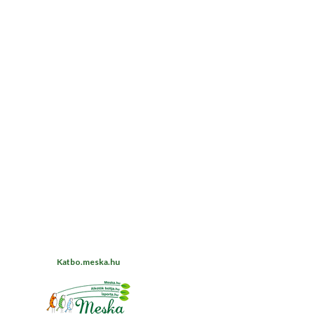
Katbo.meska.hu