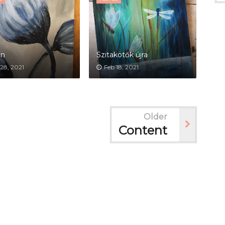
án
Szitakötők újra
28, 2021
Feb 18, 2021
Older
Content