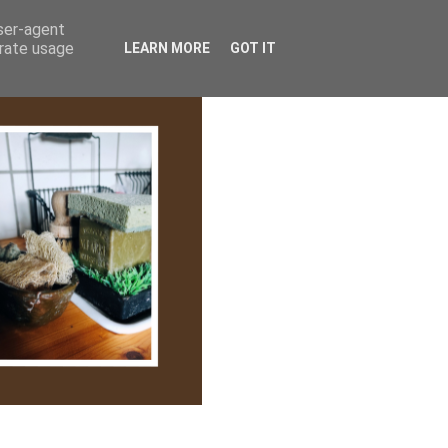
lem/Adatkezelés
user-agent
erate usage
LEARN MORE
GOT IT