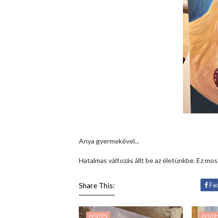
Anya gyermekével...
Hatalmas változás állt be az életünkbe. Ez m
Share This:
Fa
FESTÉS
FESTÉ