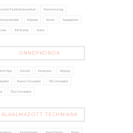
essünk Festőnövényekkel
Kézművesség
örnyezettudat
Néprajz
Smink
Szappantan
zínek
Élő Ételek
Évkör
ÜNNEPKÖRÖK
álint Nap
Húsvét
Karácsony
Néprajz
épélet
Tavaszi Ünnepkör
Téli Ünnepkör
sz
Őszi Ünnepkör
ALKALMAZOTT TECHNIKÁK
gyagozás
Festőnövény
Fonal Festés
Fonás