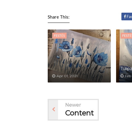
Share This:
Fa
FESTÉS
FESTÉ
Tulip
Apr 01, 2021
Feb 
Newer
Content