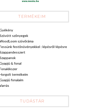
TERMÉKEIM
Gyékény
Szövött szőnyegek
WoodLoom szövőráma
Fessünk festőnövényekkel : lépésről-lépésre
Szappandesszert
Szappanok
Gyapjú & fonal
Fonalékszer
Horgolt termékeim
Gyapjú fonalaim
Varrás
TUDÁSTÁR