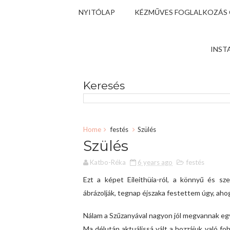
NYITÓLAP
KÉZMŰVES FOGLALKOZÁS
INST
Keresés
Home
festés
Szülés
Szülés
Katbo-Réka
6 years ago
festés
Ezt a képet Eileithüia-ról, a könnyű és sze
ábrázolják, tegnap éjszaka festettem úgy, aho
Nálam a Szűzanyával nagyon jól megvannak eg
Ma délután aktuálissá vált a hozzájuk való 