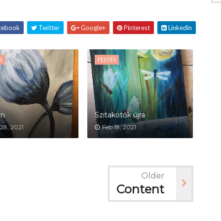
cebook
Twitter
Google+
Pinterest
Linkedin
S
FESTÉS
án
Szitakötők újra
28, 2021
Feb 18, 2021
Older
Content