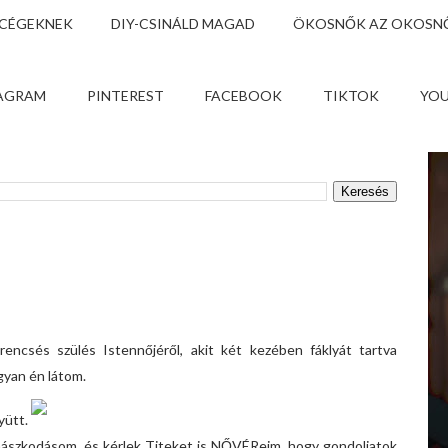
 CÉGEKNEK
DIY-CSINÁLD MAGAD
ÖKOSNŐK AZ OKOSNŐ
AGRAM
PINTEREST
FACEBOOK
TIKTOK
YO
rencsés szülés Istennőjéről, akit két kezében fáklyát tartva
gyan én látom.
yütt.
fohászkodásom, és kérlek Titeket is NŐVÉReim, hogy gondoljatok