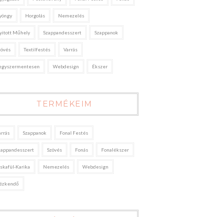
yöngy
Horgolás
Nemezelés
yitott Műhely
Szappandesszert
Szappanok
zövés
Textilfestés
Varrás
egyszermentesen
Webdesign
Ékszer
TERMÉKEIM
arrás
Szappanok
Fonal Festés
zappandesszert
Szövés
Fonás
Fonalékszer
áskafül-Karika
Nemezelés
Webdesign
ézkendő