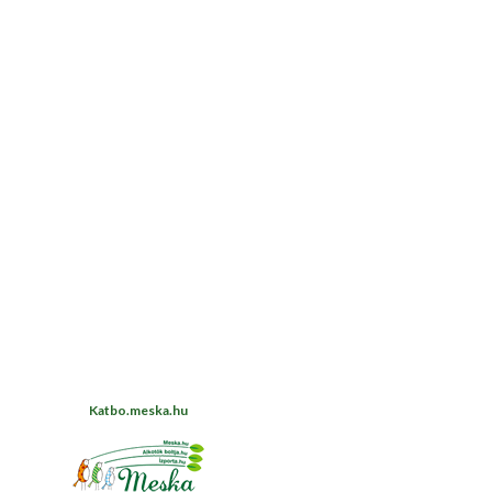
Katbo.meska.hu