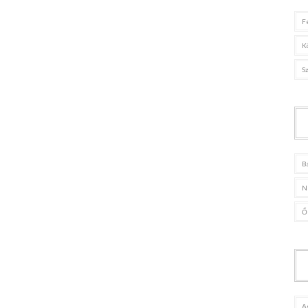
F
K
S
B
N
Ő
A