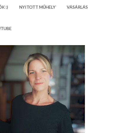
K :)
NYITOTT MŰHELY
VÁSÁRLÁS
UTUBE