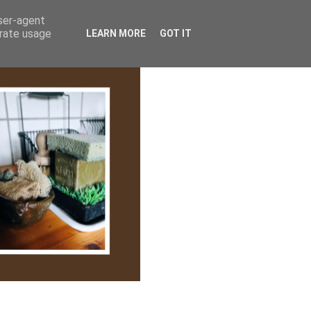
lem/Adatkezelés
user-agent
erate usage
LEARN MORE
GOT IT