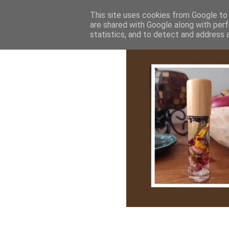
Bemutatkozás
My Stroy
Cikk róla
This site uses cookies from Google to d
are shared with Google along with perf
statistics, and to detect and address 