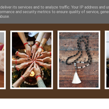
m
Média
Videók
Kapcsolat
Impresszum
Adatvéde
eliver its services and to analyze traffic. Your IP address and 
ormance and security metrics to ensure quality of service, gen
abuse.