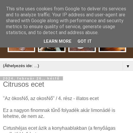
This site uses cookies from Google to deliver its services
and to analyze traffic. Your IP address and user-agent are
shared with Google along with performance and security
metrics to ensure quality of service, generate usage
statistics, and to detect and address abuse.
LEARN MORE
GOT IT
▼
2024. február 26., hétfő
Citrusos ecet
"Az ökosNő, az okosNő" / 4. rész - illatos ecet
Ez a nagyon finomnak tűnő folyadék akár limonádé is
lehetne, de nem az.
Cirtushéjas ecet ázik a konyhaablakban (a fenyőágas