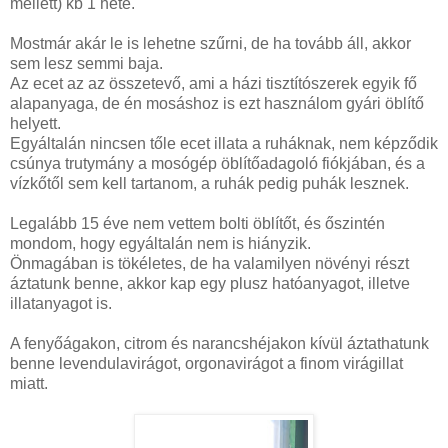
mellett) kb 1 hete.
Mostmár akár le is lehetne szűrni, de ha tovább áll, akkor
sem lesz semmi baja.
Az ecet az az összetevő, ami a házi tisztítószerek egyik fő
alapanyaga, de én mosáshoz is ezt használom gyári öblítő
helyett.
Egyáltalán nincsen tőle ecet illata a ruháknak, nem képződik
csúnya trutymány a mosógép öblítőadagoló fiókjában, és a
vízkőtől sem kell tartanom, a ruhák pedig puhák lesznek.
Legalább 15 éve nem vettem bolti öblítőt, és őszintén
mondom, hogy egyáltalán nem is hiányzik.
Önmagában is tökéletes, de ha valamilyen növényi részt
áztatunk benne, akkor kap egy plusz hatóanyagot, illetve
illatanyagot is.
A fenyőágakon, citrom és narancshéjakon kívül áztathatunk
benne levendulavirágot, orgonavirágot a finom virágillat
miatt.