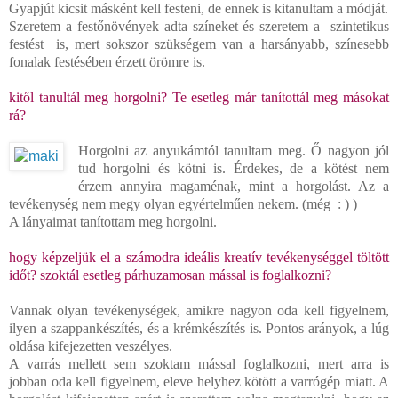
Gyapjút kicsit másként kell festeni, de ennek is kitanultam a módját.
Szeretem a festőnövények adta színeket és szeretem a szintetikus
festést is, mert sokszor szükségem van a harsányabb, színesebb
fonalak festésében érzett örömre is.
kitől tanultál meg horgolni? Te esetleg már tanítottál meg másokat
rá?
Horgolni az anyukámtól tanultam meg. Ő nagyon jól
tud horgolni és kötni is. Érdekes, de a kötést nem
érzem annyira magaménak, mint a horgolást. Az a
tevékenység nem megy olyan egyértelműen nekem. (még : ) )
A lányaimat tanítottam meg horgolni.
hogy képzeljük el a számodra ideális kreatív tevékenységgel töltött
időt? szoktál esetleg párhuzamosan mással is foglalkozni?
Vannak olyan tevékenységek, amikre nagyon oda kell figyelnem,
ilyen a szappankészítés, és a krémkészítés is. Pontos arányok, a lúg
oldása kifejezetten veszélyes.
A varrás mellett sem szoktam mással foglalkozni, mert arra is
jobban oda kell figyelnem, eleve helyhez kötött a varrógép miatt. A