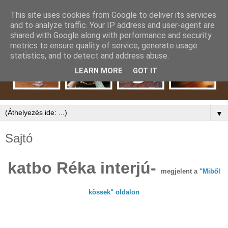
This site uses cookies from Google to deliver its services
and to analyze traffic. Your IP address and user-agent are
shared with Google along with performance and security
metrics to ensure quality of service, generate usage
statistics, and to detect and address abuse.
LEARN MORE
GOT IT
▼
Sajtó
katbo Réka interjú-
megjelent a
"Miből
kössek" oldal
on