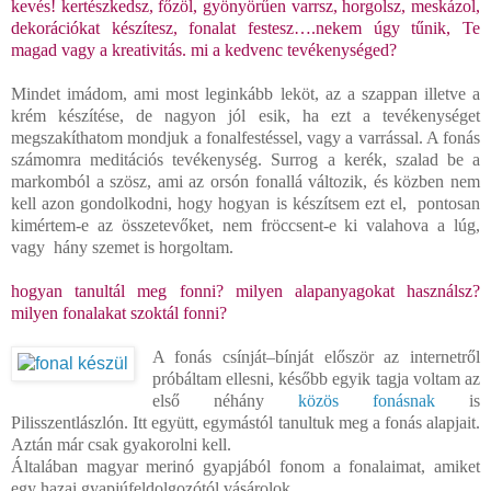
kevés! kertészkedsz, főzöl, gyönyörűen varrsz, horgolsz, meskázol,
dekorációkat készítesz, fonalat festesz….nekem úgy tűnik, Te
magad vagy a kreativitás. mi a kedvenc tevékenységed?
Mindet imádom, ami most leginkább leköt, az a szappan illetve a
krém készítése, de nagyon jól esik, ha ezt a tevékenységet
megszakíthatom mondjuk a fonalfestéssel, vagy a varrással. A fonás
számomra meditációs tevékenység. Surrog a kerék, szalad be a
markomból a szösz, ami az orsón fonallá változik, és közben nem
kell azon gondolkodni, hogy hogyan is készítsem ezt el, pontosan
kimértem-e az összetevőket, nem fröccsent-e ki valahova a lúg,
vagy hány szemet is horgoltam.
hogyan tanultál meg fonni? milyen alapanyagokat használsz?
milyen fonalakat szoktál fonni?
A fonás csínját–bínját először az internetről
próbáltam ellesni, később egyik tagja voltam az
első néhány
közös fonásnak
is
Pilisszentlászlón. Itt együtt, egymástól tanultuk meg a fonás alapjait.
Aztán már csak gyakorolni kell.
Általában magyar merinó gyapjából fonom a fonalaimat, amiket
egy hazai gyapjúfeldolgozótól vásárolok.