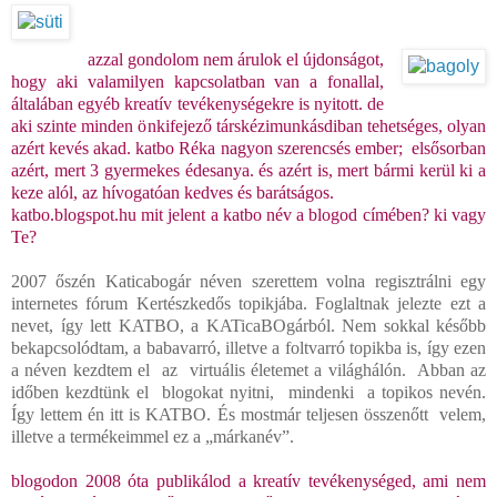
azzal gondolom nem árulok el újdonságot,
hogy aki valamilyen kapcsolatban van a fonallal,
általában egyéb kreatív tevékenységekre is nyitott. de
aki szinte minden önkifejező társkézimunkásdiban tehetséges, olyan
azért kevés akad. katbo Réka nagyon szerencsés ember; elsősorban
azért, mert 3 gyermekes édesanya. és azért is, mert bármi kerül ki a
keze alól, az hívogatóan kedves és barátságos.
katbo.blogspot.hu
mit jelent a katbo név a blogod címében? ki vagy
Te?
2007 őszén Katicabogár néven szerettem volna regisztrálni egy
internetes fórum Kertészkedős topikjába. Foglaltnak jelezte ezt a
nevet, így lett KATBO, a KATicaBOgárból. Nem sokkal később
bekapcsolódtam, a babavarró, illetve a foltvarró topikba is, így ezen
a néven kezdtem el az virtuális életemet a világhálón. Abban az
időben kezdtünk el blogokat nyitni, mindenki a topikos nevén.
Így lettem én itt is KATBO. És mostmár teljesen összenőtt velem,
illetve a termékeimmel ez a „márkanév”.
blogodon 2008 óta publikálod a kreatív tevékenységed, ami nem