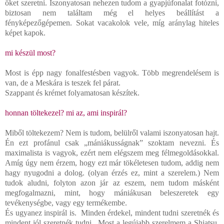
őket szeretni. Iszonyatosan nehezen tudom a gyapjúfonalat fotózni,
biztosan nem találtam még el helyes beállítást a
fényképezőgépemen. Sokat vacakolok vele, míg aránylag hiteles
képet kapok.
mi készül most?
Most is épp nagy fonalfestésben vagyok. Több megrendelésem is
van, de a Meskára is teszek fel párat.
Szappant és krémet folyamatosan készítek.
honnan töltekezel? mi az, ami inspirál?
Miből töltekezem? Nem is tudom, belülről valami iszonyatosan hajt.
Én ezt profánul csak „mániákusságnak” szoktam nevezni. És
maximalista is vagyok, ezért nem elégszem meg félmegoldásokkal.
Amíg úgy nem érzem, hogy ezt már tökéletesen tudom, addig nem
hagy nyugodni a dolog. (olyan érzés ez, mint a szerelem.) Nem
tudok aludni, folyton azon jár az eszem, nem tudom másként
megfogalmazni, mint, hogy mániákusan beleszeretek egy
tevékenységbe, vagy egy termékembe.
És ugyanez inspirál is. Minden érdekel, mindent tudni szeretnék és
mindent jól szeretnék tudni. Most a legújabb szerelmem a Shiatsu,