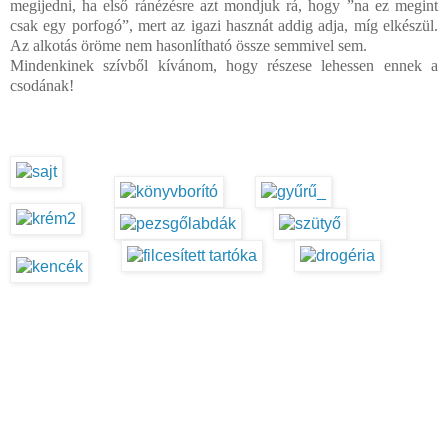
megijedni, ha első ránézésre azt mondjuk rá, hogy ”na ez megint
csak egy porfogó”, mert az igazi hasznát addig adja, míg elkészül.
Az alkotás öröme nem hasonlítható össze semmivel sem.
Mindenkinek szívből kívánom, hogy részese lehessen ennek a
csodának!