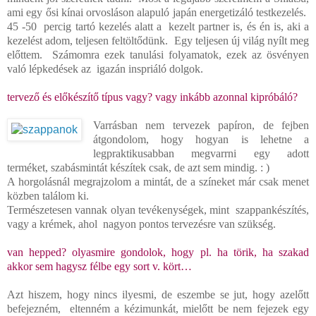
ami egy ősi kínai orvosláson alapuló japán energetizáló testkezelés.
45 -50 percig tartó kezelés alatt a kezelt partner is, és én is, aki a
kezelést adom, teljesen feltöltődünk. Egy teljesen új világ nyílt meg
előttem. Számomra ezek tanulási folyamatok, ezek az ösvényen
való lépkedések az igazán inspriáló dolgok.
tervező és előkészítő típus vagy? vagy inkább azonnal kipróbáló?
Varrásban nem tervezek papíron, de fejben
átgondolom, hogy hogyan is lehetne a
legpraktikusabban megvarrni egy adott
terméket, szabásmintát készítek csak, de azt sem mindig. : )
A horgolásnál megrajzolom a mintát, de a színeket már csak menet
közben találom ki.
Természetesen vannak olyan tevékenységek, mint szappankészítés,
vagy a krémek, ahol nagyon pontos tervezésre van szükség.
van hepped? olyasmire gondolok, hogy pl. ha törik, ha szakad
akkor sem hagysz félbe egy sort v. kört…
Azt hiszem, hogy nincs ilyesmi, de eszembe se jut, hogy azelőtt
befejezném, eltenném a kézimunkát, mielőtt be nem fejezek egy