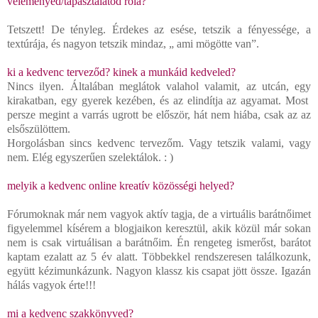
véleményed/tapasztalatod róla?
Tetszett! De tényleg. Érdekes az esése, tetszik a fényessége, a
textúrája, és nagyon tetszik mindaz, „ ami mögötte van”.
ki a kedvenc terveződ? kinek a munkáid kedveled?
Nincs ilyen. Általában meglátok valahol valamit, az utcán, egy
kirakatban, egy gyerek kezében, és az elindítja az agyamat. Most
persze megint a varrás ugrott be először, hát nem hiába, csak az az
elsőszülöttem.
Horgolásban sincs kedvenc tervezőm. Vagy tetszik valami, vagy
nem. Elég egyszerűen szelektálok. : )
melyik a kedvenc online kreatív közösségi helyed?
Fórumoknak már nem vagyok aktív tagja, de a virtuális barátnőimet
figyelemmel kísérem a blogjaikon keresztül, akik közül már sokan
nem is csak virtuálisan a barátnőim. Én rengeteg ismerőst, barátot
kaptam ezalatt az 5 év alatt. Többekkel rendszeresen találkozunk,
együtt kézimunkázunk. Nagyon klassz kis csapat jött össze. Igazán
hálás vagyok érte!!!
mi a kedvenc szakkönyved?