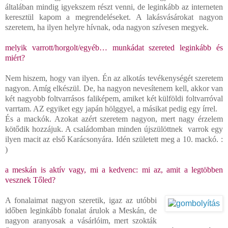
általában mindig igyekszem részt venni, de leginkább az interneten
keresztül kapom a megrendeléseket. A lakásvásárokat nagyon
szeretem, ha ilyen helyre hívnak, oda nagyon szívesen megyek.
melyik varrott/horgolt/egyéb… munkádat szereted leginkább és
miért?
Nem hiszem, hogy van ilyen. Én az alkotás tevékenységét szeretem
nagyon. Amíg elkészül. De, ha nagyon nevesítenem kell, akkor van
két nagyobb foltvarrásos faliképem, amiket két külföldi foltvarróval
varrtam. AZ egyiket egy japán hölggyel, a másikat pedig egy írrel.
És a mackók. Azokat azért szeretem nagyon, mert nagy érzelem
kötődik hozzájuk. A családomban minden újszülöttnek varrok egy
ilyen macit az első Karácsonyára. Idén született meg a 10. mackó. :
)
a meskán is aktív vagy, mi a kedvenc: mi az, amit a legtöbben
vesznek Tőled?
A fonalaimat nagyon szeretik, igaz az utóbbi
időben leginkább fonalat árulok a Meskán, de
nagyon aranyosak a vásárlóim, mert szokták