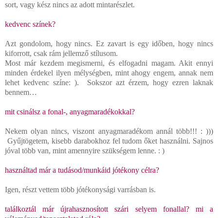
sort, vagy kész nincs az adott mintarészlet.
kedvenc színek?
Azt gondolom, hogy nincs. Ez zavart is egy időben, hogy nincs
kiforrott, csak rám jellemző stílusom.
Most már kezdem megismerni, és elfogadni magam. Akit ennyi
minden érdekel ilyen mélységben, mint ahogy engem, annak nem
lehet kedvenc színe: ). Sokszor azt érzem, hogy ezren laknak
bennem…
mit csinálsz a fonal-, anyagmaradékokkal?
Nekem olyan nincs, viszont anyagmaradékom annál több!!! : )))
Gyűjtögetem, kisebb darabokhoz fel tudom őket használni. Sajnos
jóval több van, mint amennyire szükségem lenne. : )
használtad már a tudásod/munkáid jótékony célra?
Igen, részt vettem több jótékonysági varrásban is.
találkoztál már újrahasznosított szári selyem fonallal? mi a