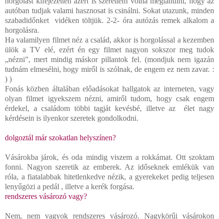
horgolást kifejezetten azért is szerettem volna megtanulni, hogy az
autóban tudjak valami hasznosat is csinálni. Sokat utazunk, minden
szabadidőnket vidéken töltjük. 2-2- óra autózás remek alkalom a
horgolásra.
Ha valamilyen filmet néz a család, akkor is horgolással a kezemben
ülök a TV elé, ezért én egy filmet nagyon sokszor meg tudok
„nézni”, mert mindig máskor pillantok fel. (mondjuk nem igazán
tudnám elmesélni, hogy miről is szólnak, de engem ez nem zavar. :
) )
Fonás közben általában előadásokat hallgatok az interneten, vagy
olyan filmet igyekszem nézni, amiről tudom, hogy csak engem
érdekel, a családom többi tagját kevésbé, illetve az élet nagy
kérdésein is ilyenkor szeretek gondolkodni.
dolgoztál már szokatlan helyszínen?
Vásárokba járok, és oda mindig viszem a rokkámat. Ott szoktam
fonni. Nagyon szeretik az emberek. Az időseknek emlékük van
róla, a fiatalabbak hitetlenkedve nézik, a gyerekeket pedig teljesen
lenyűgözi a pedál , illetve a kerék forgása.
rendszeres vásározó vagy?
Nem, nem vagyok rendszeres vásározó. Nagykörűi vásárokon