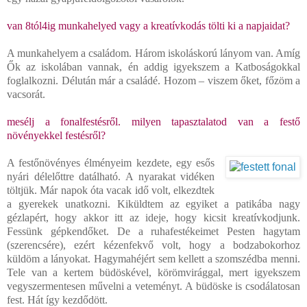
van 8tól4ig munkahelyed vagy a kreatívkodás tölti ki a napjaidat?
A munkahelyem a családom. Három iskoláskorú lányom van. Amíg
Ők az iskolában vannak, én addig igyekszem a Katboságokkal
foglalkozni. Délután már a családé. Hozom – viszem őket, főzöm a
vacsorát.
mesélj a fonalfestésről. milyen tapasztalatod van a festő
növényekkel festésről?
A festőnövényes élményeim kezdete, egy esős
nyári délelőttre datálható. A nyarakat vidéken
töltjük. Már napok óta vacak idő volt, elkezdtek
a gyerekek unatkozni. Kiküldtem az egyiket a patikába nagy
gézlapért, hogy akkor itt az ideje, hogy kicsit kreatívkodjunk.
Fessünk gépkendőket. De a ruhafestékeimet Pesten hagytam
(szerencsére), ezért kézenfekvő volt, hogy a bodzabokorhoz
küldöm a lányokat. Hagymahéjért sem kellett a szomszédba menni.
Tele van a kertem büdöskével, körömvirággal, mert igyekszem
vegyszermentesen művelni a veteményt. A büdöske is csodálatosan
fest. Hát így kezdődött.