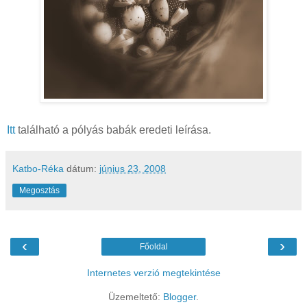
Itt
található a pólyás babák eredeti leírása.
Katbo-Réka
dátum:
június 23, 2008
Megosztás
‹
›
Főoldal
Internetes verzió megtekintése
Üzemeltető:
Blogger
.