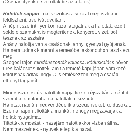
(Csépán ilyenkor szorultak be az állatok)
Halottak napján
, ma is szokás a sírokat megtisztítani,
feldíszíteni, gyertyát gyújtani.
A néphit szerint ilyenkor haza látogatnak a halottak, ezért
sokfelé számukra is megterítenek, kenyeret, vizet, sót
tesznek az asztalra.
Ahány halottja van a családnak, annyi gyertyát gyújtanak.
Ha nem tudnak kimenni a temetőbe, akkor otthon teszik ezt
meg.
Szegedi tájon
mindönszentök kalácsa, kóduskalács
néven
üres kalácsot sütöttek, amit a temető kapujában várakozó
koldusnak adtak, hogy Ő is emlékezzen meg a család
elhunyt tagjairól.
Mindenszentek és halottak napja közötti éjszakán a néphit
szerint a templomban a halottak miséznek.
Halottak napján megvendégelik a szegényeket, koldusokat.
Ezen a napon tiltották a munkát, nehogy megzavarják a
holtak nyugalmát.
Tiltották a mosást, - hazajáró halott akkor vízben állna.
Nem meszelnek, - nyüvek ellepik a házat.