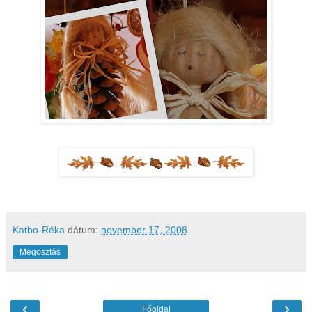
Katbo-Réka
dátum:
november 17, 2008
Megosztás
‹
›
Főoldal