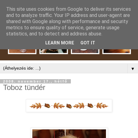
This site uses cookies from Google to deliver its services
and to analyze traffic. Your IP address and user-agent are
shared with Google along with performance and security
metrics to ensure quality of service, generate usage
statistics, and to detect and address abuse.
LEARN MORE
GOT IT
▼
2008. november 17., hétfő
Toboz tündér