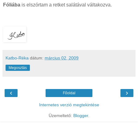
Fóliába
is elszórtam a retket salátával váltakozva.
Katbo-Réka
dátum:
március 02, 2009
Megosztás
‹
›
Főoldal
Internetes verzió megtekintése
Üzemeltető:
Blogger
.