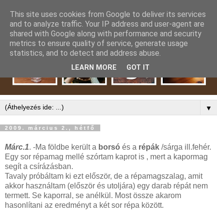
This site uses cookies from Google to deliver its services
and to analyze traffic. Your IP address and user-agent are
shared with Google along with performance and security
metrics to ensure quality of service, generate usage
statistics, and to detect and address abuse.
LEARN MORE
GOT IT
▼
2009. március 2., hétfő
Márc.1
. -Ma földbe került a
borsó
és a
répák
/sárga ill.fehér.
Egy sor répamag mellé szórtam kaprot is , mert a kapormag
segít a csírázásban.
Tavaly próbáltam ki ezt először, de a répamagszalag, amit
akkor használtam (először és utoljára) egy darab répát nem
termett. Se kaporral, se anélkül. Most össze akarom
hasonlítani az eredményt a két sor répa között.