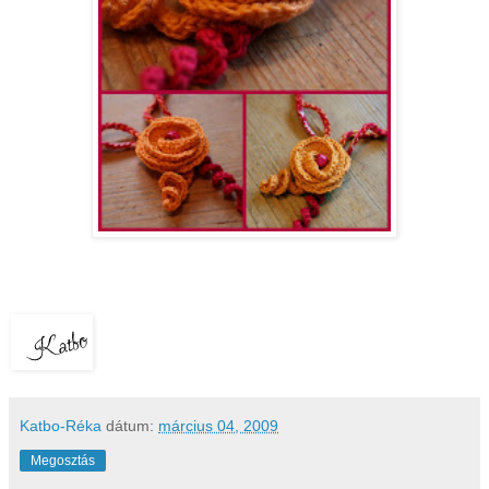
Katbo-Réka
dátum:
március 04, 2009
Megosztás