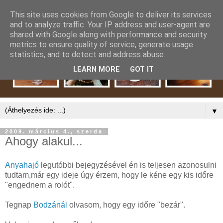
This site uses cookies from Google to deliver its services
and to analyze traffic. Your IP address and user-agent are
shared with Google along with performance and security
metrics to ensure quality of service, generate usage
statistics, and to detect and address abuse.
LEARN MORE
GOT IT
▼
2009. március 4., szerda
Ahogy alakul...
Anyahajó
legutóbbi bejegyzésével én is teljesen azonosulni
tudtam,már egy ideje úgy
érzem
, hogy le kéne egy kis időre
"engednem a rolót".
Tegnap
Bodzánál
olvasom, hogy egy időre "bezár".