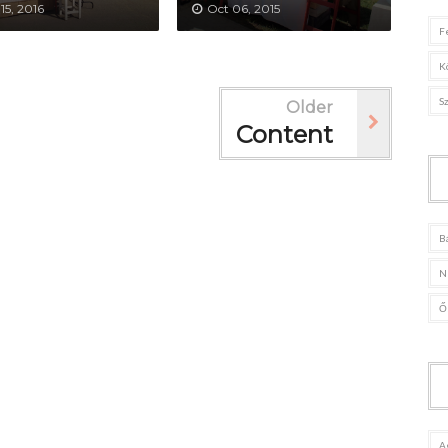
15, 2016
Oct 06, 2015
F
K
S
Older
Content
B
N
Ő
A