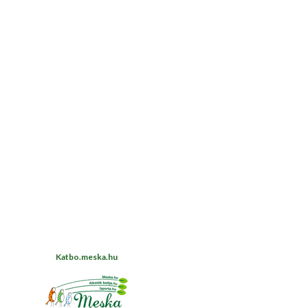
Katbo.meska.hu