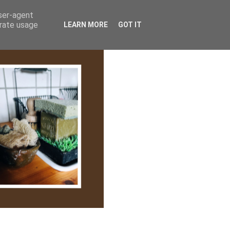
lem/Adatkezelés
user-agent
erate usage
LEARN MORE
GOT IT