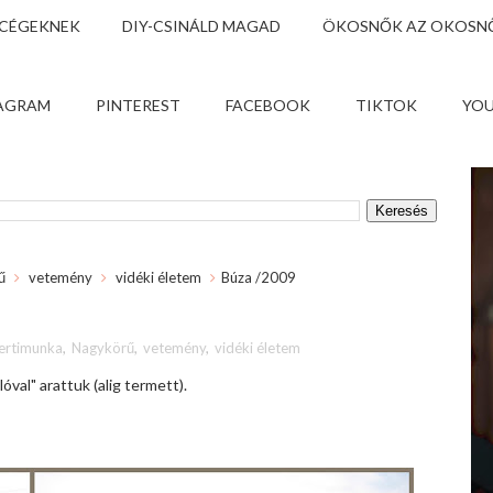
 CÉGEKNEK
DIY-CSINÁLD MAGAD
ÖKOSNŐK AZ OKOSNŐ
AGRAM
PINTEREST
FACEBOOK
TIKTOK
YO
ű
vetemény
vidéki életem
Búza /2009
ertimunka
,
Nagykörű
,
vetemény
,
vidéki életem
lóval" arattuk (alig termett).