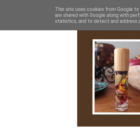
Bemutatkozás
My Stroy
Cikk róla
This site uses cookies from Google to d
are shared with Google along with perf
statistics, and to detect and address 