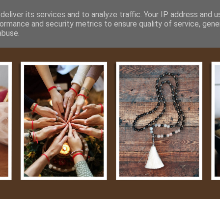
m
Média
Videók
Kapcsolat
Impresszum
Adatvéde
eliver its services and to analyze traffic. Your IP address and 
ormance and security metrics to ensure quality of service, gen
abuse.