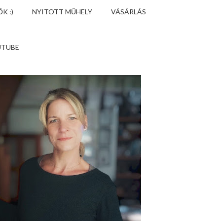
K :)
NYITOTT MŰHELY
VÁSÁRLÁS
UTUBE