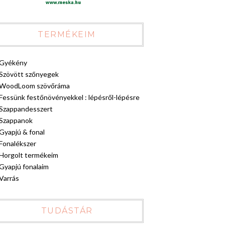
TERMÉKEIM
Gyékény
Szövött szőnyegek
WoodLoom szövőráma
Fessünk festőnövényekkel : lépésről-lépésre
Szappandesszert
Szappanok
Gyapjú & fonal
Fonalékszer
Horgolt termékeim
Gyapjú fonalaim
Varrás
TUDÁSTÁR