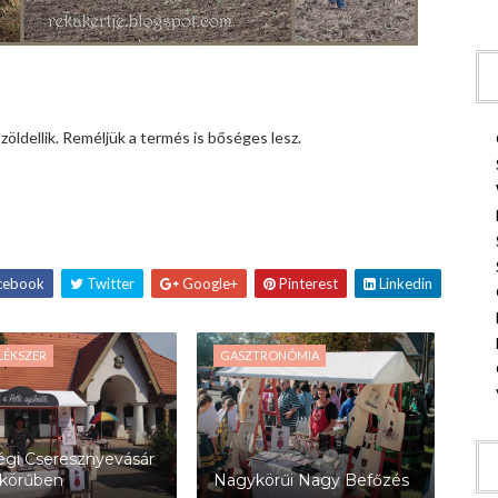
öldellik. Reméljük a termés is bőséges lesz.
cebook
Twitter
Google+
Pinterest
Linkedin
LÉKSZER
GASZTRONÓMIA
gi Cseresznyevásár
körűben
Nagykörűi Nagy Befőzés