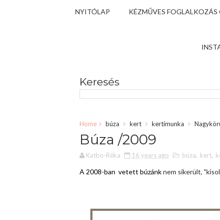
NYITÓLAP
KÉZMŰVES FOGLALKOZÁS
INST
Keresés
Home
búza
kert
kertimunka
Nagykör
Búza /2009
Katbo-Réka
16 years ago
búza
,
kert
,
k
A 2008-ban vetett búzánk
nem sikerült, "kisol