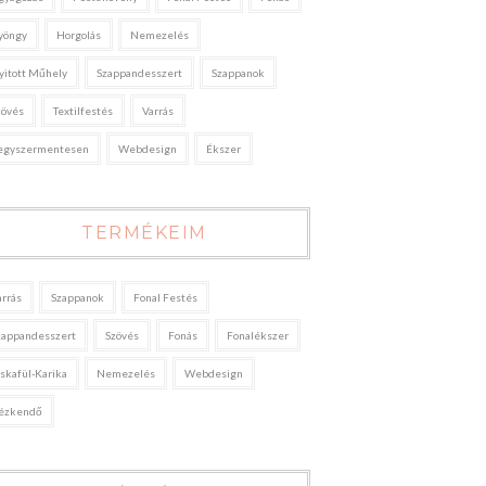
yöngy
Horgolás
Nemezelés
yitott Műhely
Szappandesszert
Szappanok
zövés
Textilfestés
Varrás
egyszermentesen
Webdesign
Ékszer
TERMÉKEIM
arrás
Szappanok
Fonal Festés
zappandesszert
Szövés
Fonás
Fonalékszer
áskafül-Karika
Nemezelés
Webdesign
ézkendő