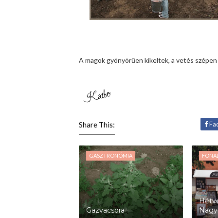
A magok gyönyörűen kikeltek, a vetés szépen z
Share This:
Fa
GASZTRONÓMIA
FONA
Hétvé
Gazvacsora
Nagy