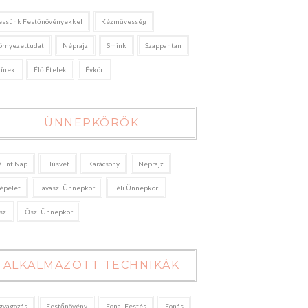
essünk Festőnövényekkel
Kézművesség
örnyezettudat
Néprajz
Smink
Szappantan
zínek
Élő Ételek
Évkör
ÜNNEPKÖRÖK
álint Nap
Húsvét
Karácsony
Néprajz
épélet
Tavaszi Ünnepkör
Téli Ünnepkör
sz
Őszi Ünnepkör
ALKALMAZOTT TECHNIKÁK
gyagozás
Festőnövény
Fonal Festés
Fonás