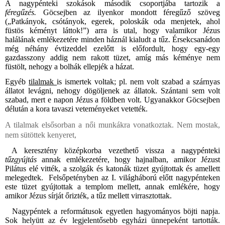
A nagypénteki szokások második csoportjába tartozik a
féregűzés.
Göcsejben az ilyenkor mondott féregűző szöveg
(„Patkányok, csótányok, egerek, poloskák oda menjetek, ahol
füstös kéményt láttok!”) arra is utal, hogy valamikor Jézus
halálának emlékezetére minden háznál kialudt a tűz. Érsekcsanádon
még néhány évtizeddel ezelőtt is előfordult, hogy egy-egy
gazdasszony addig nem rakott tüzet, amíg más kéménye nem
füstölt, nehogy a bolhák ellepjék a házat.
Egyéb
tilalmak
is ismertek voltak; pl. nem volt szabad a szárnyas
állatot levágni, nehogy dögöljenek az állatok. Szántani sem volt
szabad, mert e napon Jézus a földben volt. Ugyanakkor Göcsejben
délután a kora tavaszi veteményeket vetették.
A tilalmak elsősorban a női munkákra vonatkoztak. Nem mostak,
nem sütöttek kenyeret,
A keresztény középkorba vezethető vissza a nagypénteki
tűzgyújtás
annak emlékezetére, hogy hajnalban, amikor Jézust
Pilátus elé vitték, a szolgák és katonák tüzet gyújtottak és amellett
melegedtek. Felsőpetényben az I. világháború előtt nagypénteken
este tüzet gyújtottak a templom mellett, annak emlékére, hogy
amikor Jézus sírját őrizték, a tűz mellett virrasztottak.
Nagypéntek a reformátusok egyetlen hagyományos böjti napja.
Sok helyütt az év legjelentősebb egyházi ünnepeként tartották.