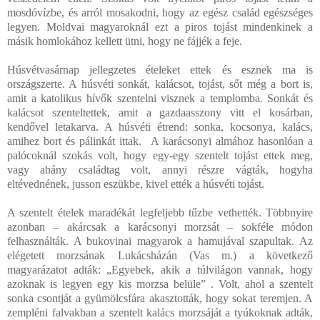
mosdóvízbe, és arról mosakodni, hogy az egész család egészséges
legyen. Moldvai magyaroknál ezt a piros tojást mindenkinek a
másik homlokához kellett ütni, hogy ne fájjék a feje.
Húsvétvasárnap jellegzetes ételeket ettek és esznek ma is
országszerte. A húsvéti sonkát, kalácsot, tojást, sőt még a bort is,
amit a katolikus hívők szentelni visznek a templomba. Sonkát és
kalácsot szenteltettek, amit a gazdaasszony vitt el kosárban,
kendővel letakarva. A húsvéti étrend: sonka, kocsonya, kalács,
amihez bort és pálinkát ittak. A karácsonyi almához hasonlóan a
palócoknál szokás volt, hogy egy-egy szentelt tojást ettek meg,
vagy ahány családtag volt, annyi részre vágták, hogyha
eltévednének, jusson eszükbe, kivel ették a húsvéti tojást.
A szentelt ételek maradékát legfeljebb tűzbe vethették. Többnyire
azonban – akárcsak a karácsonyi morzsát – sokféle módon
felhasználták. A bukovinai magyarok a hamujával szapultak. Az
elégetett morzsának Lukácsházán (Vas m.) a következő
magyarázatot adták: „Egyebek, akik a túlvilágon vannak, hogy
azoknak is legyen egy kis morzsa belüle” . Volt, ahol a szentelt
sonka csontját a gyümölcsfára akasztották, hogy sokat teremjen. A
zempléni falvakban a szentelt kalács morzsáját a tyúkoknak adták,