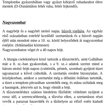
Templomba gyászruhában vagy gyászt kifejező ruhadarabot öltve
mentek (D-Dunántúlon fehér ruha, fehér fejkendő).
Nagyszombat
A
nagyböjt
és a nagyhét utolsó napja,
húsvét
vigíliája
. Az egyház
első századaiban estefelé kezdődő szertartások és a húsvét napján
éjfél után mondott mise a 10. sz. körül helyeződtek át nagyszombat
estéjére. (feltámadási körmenet)
Nagyszombaton véget ér a 40 napos böjt.
A liturgia cselekményei közé tartozik a
tűzszentelés
, amit Galliában
már a 8. sz.-ban gyakoroltak, s a 9. sz.-i adatok szerint mind a
három utolsó böjti napon (csütörtök, péntek, szombat) gyújtott tüzet
ugyanazzal a kővel csiholták. A szertartás eredete bizonytalan. A
középkorban, amikor a szertartást még a délutáni órákban tartották,
a tüzet a templom pitvarában szentelték meg, és utána szólaltak meg
a harangok, jelezvén azt is, hogy elmúlt a böjt.
A tűzszenteléshez számos hiedelem
fűződött: védelmet nyújtott a
rossz idő, a szerencsétlenség, a tűzvész
ellen, a szertartáson részt
vevők a parazsat hazavitték és a tűzhelyen az előző estén kialudt