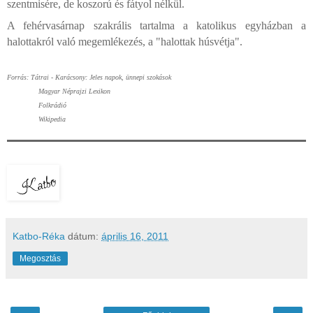
szentmisére, de koszorú és fátyol nélkül.
A fehérvasárnap szakrális tartalma a katolikus egyházban a
halottakról való megemlékezés, a "halottak húsvétja".
Forrás: Tátrai - Karácsony: Jeles napok, ünnepi szokások
Magyar Néprajzi Lexikon
Folkrádió
Wikipedia
Katbo-Réka
dátum:
április 16, 2011
Megosztás