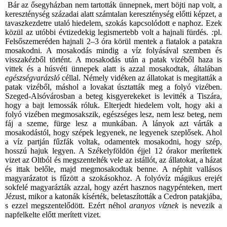
Bár az ősegyházban nem tartották ünnepnek, mert böjti nap volt
, a
kereszténység századai alatt számtalan kereszténység előtti képzet, a
tavaszkezdetre utaló hiedelem, szokás
kapcsolódott e naphoz. Ezek
közül az utóbbi évtizedekig legismertebb volt a hajnali fürdés.
:
pl.
Felsőszemeréden hajnali 2–3 óra körül mentek a fiatalok a patakra
mosakodni. A mosakodás mindig a víz folyásával szemben és
visszakézből történt. A mosakodás után a patak vizéből haza is
vittek és a húsvéti ünnepek alatt is azzal mosakodtak, általában
egészségvarázsló
céllal. Némely vidéken az állatokat is megitatták a
patak vizéből, máshol a lovakat úsztatták meg a folyó vizében.
Szeged-Alsóvárosban a beteg kisgyerekeket is levitték a Tiszára,
hogy a bajt lemossák róluk. Elterjedt hiedelem volt, hogy aki a
folyó vizében megmosakszik, egészséges lesz, nem lesz beteg, nem
fáj a szeme, fürge lesz a munkában. A lányok azt várták a
mosakodástól, hogy szépek legyenek, ne legyenek szeplősek. Ahol
a víz partján fűzfák voltak, odamentek mosakodni, hogy szép,
hosszú hajuk legyen. A Székelyföldön éjjel 12 órakor merítettek
vizet az Oltból és megszentelték vele az istállót, az állatokat, a házat
és ittak belőle, majd megmosakodtak benne. A néphit vallásos
magyarázatot is fűzött a szokásokhoz. A folyóvíz mágikus erejét
sokfelé magyarázták azzal, hogy azért hasznos nagypénteken, mert
Jézust, mikor a katonák kísérték, beletaszították a Cedron patakjába,
s ezzel megszentelődött. Ezért néhol
aranyos
víz
nek
is nevezik a
napfelkelte előtt merített vizet.