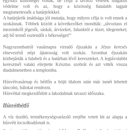
egyházi külsőségei voltak, de célja a tavaszi vetések mágikus
védelme volt és az, hogy a közösség fiatalabb tagjait
megismertessék a határjelekkel.
A határjárók imádsága jól mutatja, hogy milyen célja is volt ennek a
szokásnak. Többek között a következőket mondták: „távoztass el
mezeinkről jégesőt, sáskát, árvizeket, falunktól a tüzet, idegeneket;
adj bő termő esztendőt s békességet!”
Nagyszombatról vasárnapra virradó éjszakán a
Jézus keresés
elnevezésű népi ájtatosság volt szokás. Szombat éjszakán
körbejárták a falubeli és a határban lévő kereszteket. A legtávolabbi
keresztnél valaki elrejtette Krisztus szobrát és azt vitték vissza
diadalmenetben a templomba.
Húsvétvasárnap és hétfőn a böjti tilalom után már ismét lehetett
táncolni, bálokat rendezni.
Húsvéttal megkezdődött a lakodalmak tavaszi időszaka.
Húsvéthétfő
A víz tisztító, termékenységvarázsló erejébe vetett hit az alapja a
húsvéti
locsolkodásnak
is.