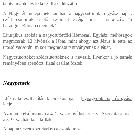
tanítványaitól és felkészült az áldozatra.
A Nagyhét ünnepeinek sorában a nagycsütörtök a gyász napja,
ezért csütörtök estétől szombat estéig nincs harangozás. "a
harangok Rómába mennek".
Liturgikus szokás a nagycsütörtöki lábmosás. Egyházi méltóságok
megmossák 12 hívőnek a lábát, mint ahogy azt Jézus is tette az
utolsó vacsorán, mikor megmossa tanítványainak a lábát.
Nagycsütörtököt zöldcsütörtöknek is nevezik. Ilyenkor a jó termés
reményében spenótot, fiatal csalánt főztek.
Nagypéntek
Jézus kereszthalálának emléknapja, a l
egnagyobb böjt és gyász
ideje.
Az ünnep első nyomai a 4–5. sz.-ig nyúlnak vissza. Szertartásai már
a 8–9. sz.-ban kialakultak;
A nap nevezetes szertartása a csonkamise.