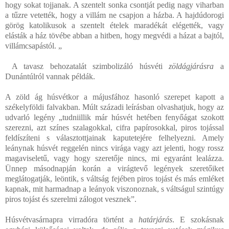
hogy sokat tojjanak. A szentelt sonka csontját pedig nagy viharban
a tűzre vetették, hogy a villám ne csapjon a házba. A hajdúdorogi
görög katolikusok a szentelt ételek maradékát elégették, vagy
elásták a ház tövébe abban a hitben, hogy megvédi a házat a bajtól,
villámcsapástól. „
A tavasz behozatalát szimbolizáló húsvéti
zöldágjárásra
a
Dunántúlról vannak példák.
A zöld ág húsvétkor a májusfához hasonló szerepet kapott a
székelyföldi falvakban. Múlt századi leírásban olvashatjuk, hogy az
udvarló legény „tudniillik már húsvét hetében fenyőágat szokott
szerezni, azt színes szalagokkal, cifra papírosokkal, piros tojással
feldíszíteni s választottjainak kaputetejére felhelyezni. Amely
leánynak húsvét reggelén nincs virága vagy azt jelenti, hogy rossz
magaviseletű, vagy hogy szeretője nincs, mi egyaránt lealázza.
Ünnep másodnapján korán a virágtevő legények szeretőiket
meglátogatják, leöntik, s váltság fejében piros tojást és más emléket
kapnak, mit harmadnap a leányok viszonoznak, s váltságul szintúgy
piros tojást és szerelmi zálogot vesznek”.
Húsvétvasárnapra virradóra történt a
határjárás
. E szokásnak