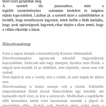
tüzet ezzel gyújtották meg.
A szentelt tűz parazsaihoz, mint a
legtöbb
szentelmény
hez
számtalan hiedelem és mágikus
eljárás
kapcsolódott. Láziban pl. a szentelt tüzet a szántóföldekre is
kivitték, hogy termékenyek legyenek, tettek belőle a libák itatójába,
hogy azok egészségesek legyenek,vihar
idejére a tűzre tettek, hogy
a villám elkerülje a házat.
Húsvétvasárnap
Ezen a napon ünnepli a kereszténység Krisztus feltámadását.
Húsvétvasárnaphoz ugyancsak sokszínű hagyományok
kapcsolódtak. Akárcsak más nagy ünnepen, ilyenkor nem főztek, a
trágyát nem hordták ki az istállóból, nem söpörtek, varrni sem volt
szabad.
Nem hajtott ki sem a csorda, sem a csürhe, és nem fogtak be állatot
sem.
Húsvétvasárnap is fontos szerepe volt a víznek. Különféle
magyarázatokat fűztek hozzá: Bukovinában úgy tartották, aki
hamarabb merít vizet, az lesz a szerencsés. Moldvában a napfelkelte
előtt keresztútra öntött vizet hasznosnak tartották a jégeső és
veszedelem ellen. Szokás volt ilyenkor piros tojást tenni a