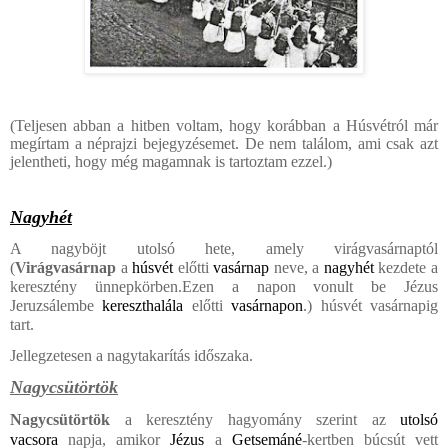
(Teljesen abban a hitben voltam, hogy korábban a Húsvétról már
megírtam a néprajzi bejegyzésemet. De nem találom, ami csak azt
jelentheti, hogy még magamnak is tartoztam ezzel.)
Nagyhét
A nagyböjt utolsó hete, amely virágvasárnaptól
(
Virágvasárnap
a
húsvét
előtti
vasárnap
neve, a
nagyhé
t
kezdete a
keresztény ünnepkörben.
Ezen a napon vonult be Jézus
Jeruzsálembe
kereszthalála
előtti
vasárnapon
.) húsvét vasárnapig
tart.
Jellegzetesen a nagytakarítás időszaka.
Nagycsütörtök
Nagycsütörtök
a keresztény hagyomány szerint az
utolsó
vacsora
napja, amikor
Jézus
a
Getsemáné
-kertben búcsút vett