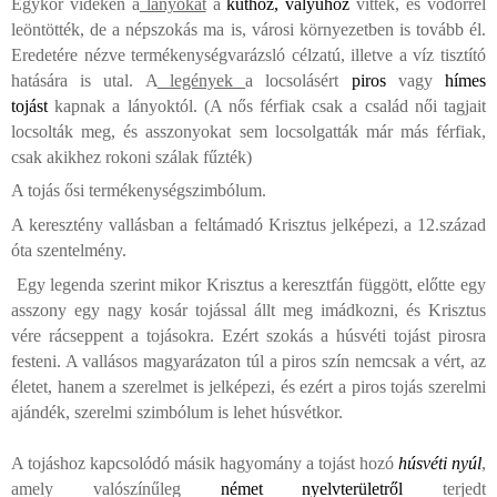
Egykor vidéken a
lányokat
a
kúthoz
,
vályúhoz
vitték, és vödörrel
leöntötték, de a népszokás ma is, városi környezetben is tovább él.
Eredetére nézve termékenységvarázsló célzatú, illetve a víz tisztító
hatására is utal. A
legények
a locsolásért
piros
vagy
hímes
tojást
kapnak a lányoktól. (A nős férfiak csak a család női tagjait
locsolták meg, és asszonyokat sem locsolgatták már más férfiak,
csak akikhez rokoni szálak fűzték)
A tojás ősi termékenységszimbólum.
A keresztény vallásban a feltámadó Krisztus jelképezi, a 12.század
óta szentelmény.
Egy legenda szerint mikor Krisztus a keresztfán függött, előtte egy
asszony egy nagy kosár tojással állt meg imádkozni, és Krisztus
vére rácseppent a tojásokra. Ezért szokás a húsvéti tojást pirosra
festeni. A vallásos magyarázaton túl a piros szín nemcsak a vért, az
életet, hanem a szerelmet is jelképezi, és ezért a piros tojás szerelmi
ajándék, szerelmi szimbólum is lehet húsvétkor.
A tojáshoz kapcsolódó másik hagyomány a tojást hozó
húsvéti nyú
l
,
amely valószínűleg
német nyelvterületrő
l
terjedt