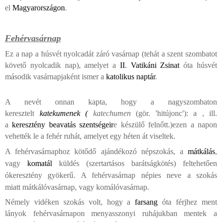
el
Magyarországon
.
Fehérvasárnap
Ez a nap a húsvét nyolcadát záró vasárnap (tehát a szent szombatot
követő nyolcadik nap), amelyet a
II
.
Vatikáni Zsinat
óta húsvét
második vasárnapjaként ismer a
katolikus naptár
.
A nevét onnan kapta, hogy a nagyszombaton
keresztelt
katekumenek
(
katechumen
(gör. 'hitújonc'): a , ill.
a
keresztény beavatás szentségei
r
e készülő felnőtt.)
ezen a napon
vehették le a fehér ruhát, amelyet egy héten át viseltek.
A fehérvasárnaphoz kötődő ajándékozó népszokás, a
mátkálás
,
vagy
komatál
küldés (szertartásos barátságkötés) feltehetően
ókeresztény gyökerű. A fehérvasárnap népies neve a szokás
miatt mátkálóvasárnap, vagy komálóvasárnap.
Némely vidéken szokás volt, hogy a
farsang
óta férjhez ment
lányok fehérvasárnapon menyasszonyi ruhájukban mentek a