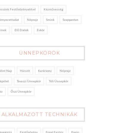
essünk Festőnövényekkel
Kézművesség
örnyezettudat
Néprajz
Smink
Szappantan
zínek
Élő Ételek
Évkör
ÜNNEPKÖRÖK
álint Nap
Húsvét
Karácsony
Néprajz
épélet
Tavaszi Ünnepkör
Téli Ünnepkör
sz
Őszi Ünnepkör
ALKALMAZOTT TECHNIKÁK
gyagozás
Festőnövény
Fonal Festés
Fonás