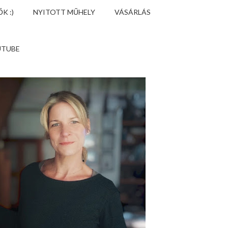
K :)
NYITOTT MŰHELY
VÁSÁRLÁS
UTUBE