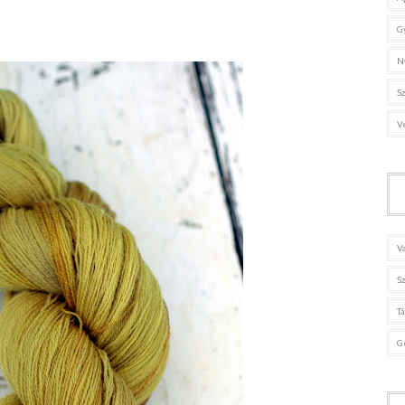
G
N
S
V
V
S
T
G