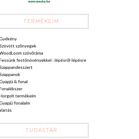
TERMÉKEIM
Gyékény
Szövött szőnyegek
WoodLoom szövőráma
Fessünk festőnövényekkel : lépésről-lépésre
Szappandesszert
Szappanok
Gyapjú & fonal
Fonalékszer
Horgolt termékeim
Gyapjú fonalaim
Varrás
TUDÁSTÁR