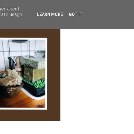
lem/Adatkezelés
user-agent
erate usage
LEARN MORE
GOT IT