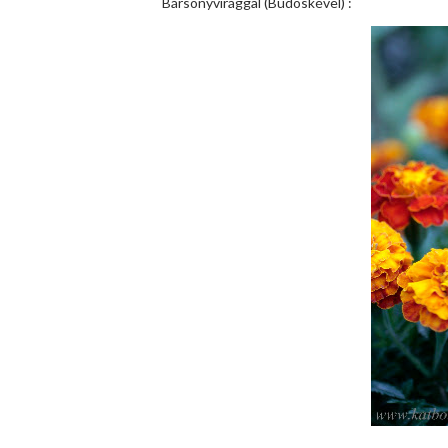
Bársonyvirággal (Büdöskével) :