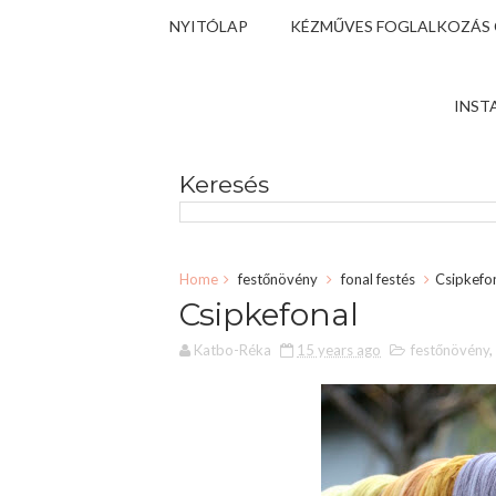
NYITÓLAP
KÉZMŰVES FOGLALKOZÁS
INST
Keresés
Home
festőnövény
fonal festés
Csipkefo
Csipkefonal
Katbo-Réka
15 years ago
festőnövény
,