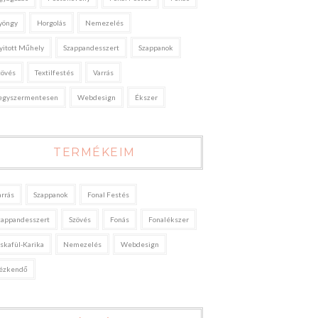
yöngy
Horgolás
Nemezelés
yitott Műhely
Szappandesszert
Szappanok
zövés
Textilfestés
Varrás
egyszermentesen
Webdesign
Ékszer
TERMÉKEIM
arrás
Szappanok
Fonal Festés
zappandesszert
Szövés
Fonás
Fonalékszer
áskafül-Karika
Nemezelés
Webdesign
ézkendő