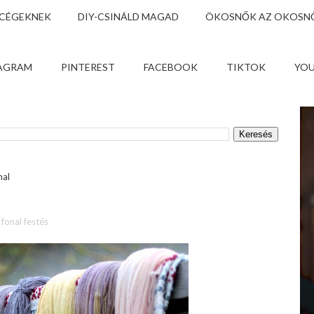
 CÉGEKNEK
DIY-CSINÁLD MAGAD
ÖKOSNŐK AZ OKOSNŐ
AGRAM
PINTEREST
FACEBOOK
TIKTOK
YO
nal
fonal festés