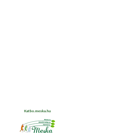
Katbo.meska.hu