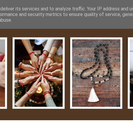
m
Média
Videók
Kapcsolat
Impresszum
Adatvéde
eliver its services and to analyze traffic. Your IP address and 
ormance and security metrics to ensure quality of service, gen
abuse.