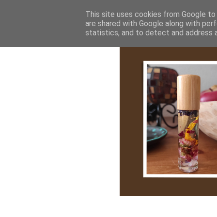
Bemutatkozás
My Stroy
Cikk róla
This site uses cookies from Google to d
are shared with Google along with perf
statistics, and to detect and address 