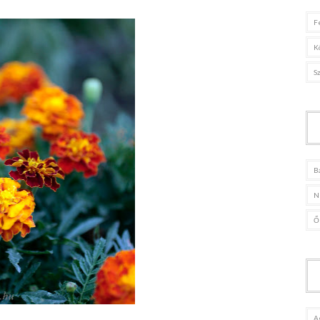
F
K
S
B
N
Ő
A