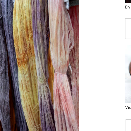
Én
Vis