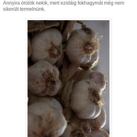
Annyira örülök nekik, mert ezidáig fokhagymát még nem
sikerült termelnünk.