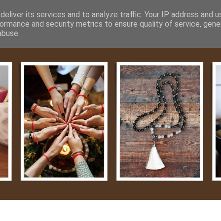
m
Média
Videók
Kapcsolat
Impresszum
Adatvéde
eliver its services and to analyze traffic. Your IP address and 
ormance and security metrics to ensure quality of service, gen
abuse.