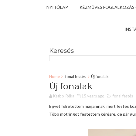
NYITÓLAP
KÉZMŰVES FOGLALKOZÁS
INST
Keresés
Home
fonal festés
Új fonalak
Új fonalak
Katbo-Réka
15 years ago
fonal festés
Egyet félretettem magamnak, mert festés közb
Több motringot festettem kérésre, de pár guri