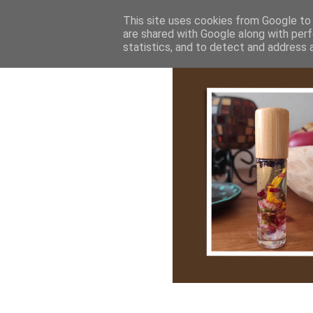
Bemutatkozás
My Stroy
Cikk róla
This site uses cookies from Google to d
are shared with Google along with perf
statistics, and to detect and address 