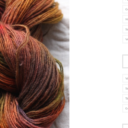
G
N
S
V
V
S
T
G