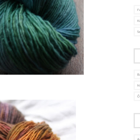
F
K
S
B
N
Ő
A