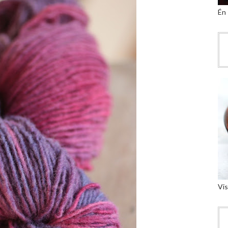
Én
Vis