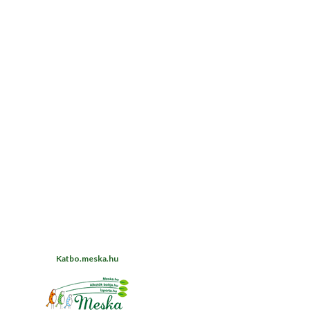
Katbo.meska.hu