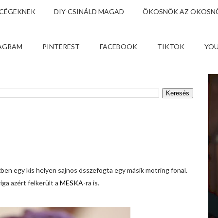
 CÉGEKNEK
DIY-CSINÁLD MAGAD
ÖKOSNŐK AZ OKOSNŐ
AGRAM
PINTEREST
FACEBOOK
TIKTOK
YO
en egy kis helyen sajnos összefogta egy másik motring fonal.
ga azért felkerült a
MESKA
-ra is.