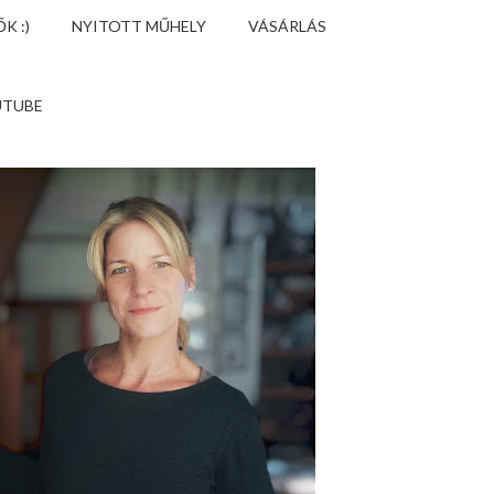
K :)
NYITOTT MŰHELY
VÁSÁRLÁS
UTUBE