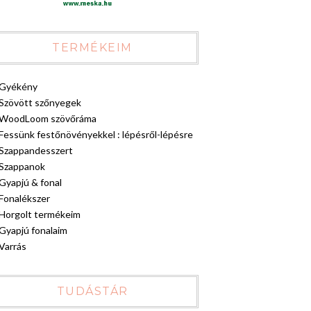
TERMÉKEIM
Gyékény
Szövött szőnyegek
WoodLoom szövőráma
Fessünk festőnövényekkel : lépésről-lépésre
Szappandesszert
Szappanok
Gyapjú & fonal
Fonalékszer
Horgolt termékeim
Gyapjú fonalaim
Varrás
TUDÁSTÁR