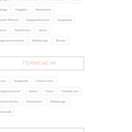
yöngy
Horgolás
Nemezelés
yitott Műhely
Szappandesszert
Szappanok
zövés
Textilfestés
Varrás
egyszermentesen
Webdesign
Ékszer
TERMÉKEIM
arrás
Szappanok
Fonal Festés
zappandesszert
Szövés
Fonás
Fonalékszer
áskafül-Karika
Nemezelés
Webdesign
ézkendő