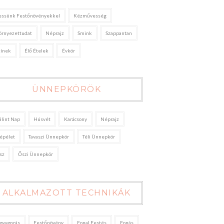
essünk Festőnövényekkel
Kézművesség
örnyezettudat
Néprajz
Smink
Szappantan
zínek
Élő Ételek
Évkör
ÜNNEPKÖRÖK
álint Nap
Húsvét
Karácsony
Néprajz
épélet
Tavaszi Ünnepkör
Téli Ünnepkör
sz
Őszi Ünnepkör
ALKALMAZOTT TECHNIKÁK
gyagozás
Festőnövény
Fonal Festés
Fonás