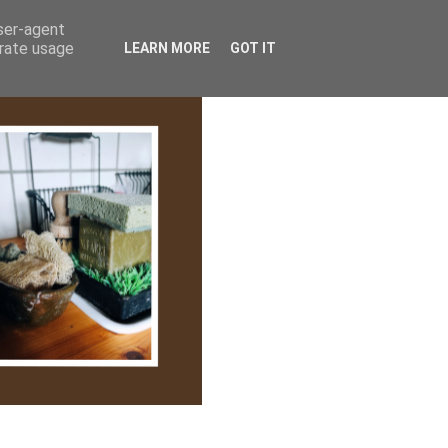
lem/Adatkezelés
user-agent
erate usage
LEARN MORE
GOT IT