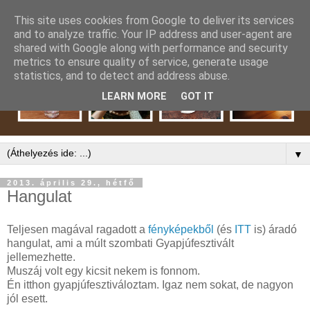
This site uses cookies from Google to deliver its services
and to analyze traffic. Your IP address and user-agent are
shared with Google along with performance and security
metrics to ensure quality of service, generate usage
statistics, and to detect and address abuse.
LEARN MORE
GOT IT
▼
2013. április 29., hétfő
Hangulat
Teljesen magával ragadott a
fényképekből
(és
ITT
is) áradó
hangulat, ami a múlt szombati Gyapjúfesztivált
jellemezhette.
Muszáj volt egy kicsit nekem is fonnom.
Én itthon gyapjúfesztiváloztam. Igaz nem sokat, de nagyon
jól esett.