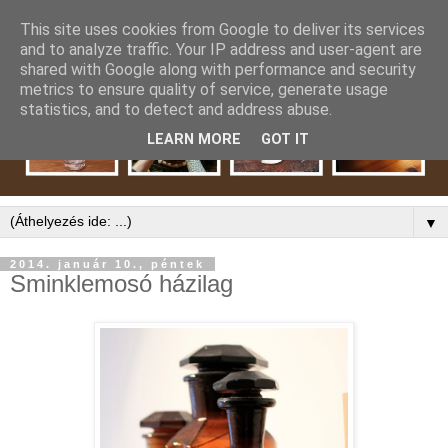
This site uses cookies from Google to deliver its services
and to analyze traffic. Your IP address and user-agent are
shared with Google along with performance and security
metrics to ensure quality of service, generate usage
statistics, and to detect and address abuse.
LEARN MORE
GOT IT
▼
2014. január 10., péntek
Sminklemosó házilag