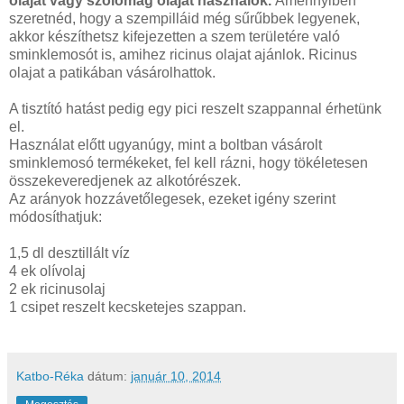
olajat vagy szőlőmag olajat használok.
Amennyiben
szeretnéd, hogy a szempilláid még sűrűbbek legyenek,
akkor készíthetsz kifejezetten a szem területére való
sminklemosót is, amihez ricinus olajat ajánlok. Ricinus
olajat a patikában vásárolhattok.
A tisztító hatást pedig egy pici reszelt szappannal érhetünk
el.
Használat előtt ugyanúgy, mint a boltban vásárolt
sminklemosó termékeket, fel kell rázni, hogy tökéletesen
összekeveredjenek az alkotórészek.
Az arányok hozzávetőlegesek, ezeket igény szerint
módosíthatjuk:
1,5 dl desztillált víz
4 ek olívolaj
2 ek ricinusolaj
1 csipet reszelt kecsketejes szappan.
Katbo-Réka
dátum:
január 10, 2014