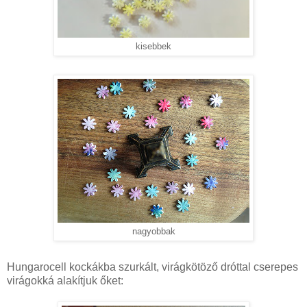
kisebbek
nagyobbak
Hungarocell kockákba szurkált, virágkötöző dróttal cserepes
virágokká alakítjuk őket: