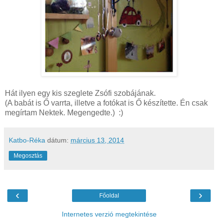
Hát ilyen egy kis szeglete Zsófi szobájának.
(A babát is Ő varrta, illetve a fotókat is Ő készítette. Én csak
megírtam Nektek. Megengedte.) :)
Katbo-Réka
dátum:
március 13, 2014
Megosztás
‹
›
Főoldal
Internetes verzió megtekintése