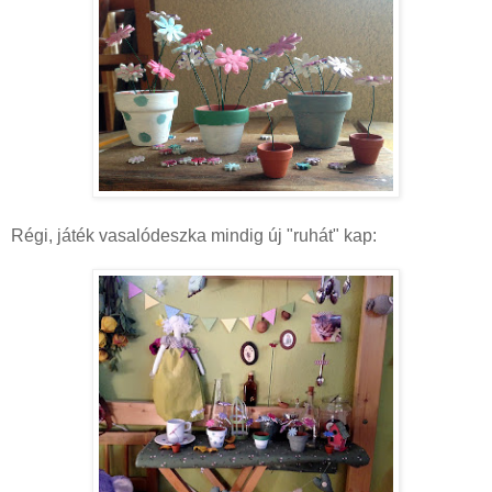
Régi, játék vasalódeszka mindig új "ruhát" kap: