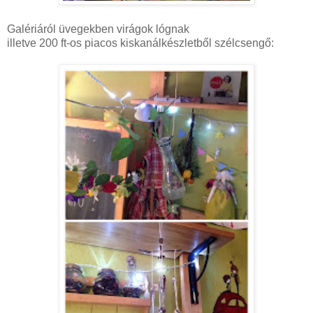
Galériáról üvegekben virágok lógnak
illetve 200 ft-os piacos kiskanálkészletből szélcsengő: