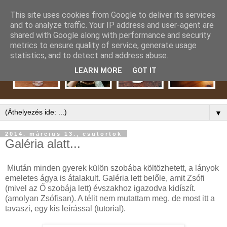
This site uses cookies from Google to deliver its services
and to analyze traffic. Your IP address and user-agent are
shared with Google along with performance and security
metrics to ensure quality of service, generate usage
statistics, and to detect and address abuse.
LEARN MORE
GOT IT
▼
2014. március 13., csütörtök
Galéria alatt...
Miután minden gyerek külön szobába költözhetett, a lányok
emeletes ágya is átalakult. Galéria lett belőle, amit Zsófi
(mivel az Ő szobája lett) évszakhoz igazodva kidíszít.
(amolyan Zsófisan). A télit nem mutattam meg, de most itt a
tavaszi, egy kis leírással (tutorial).