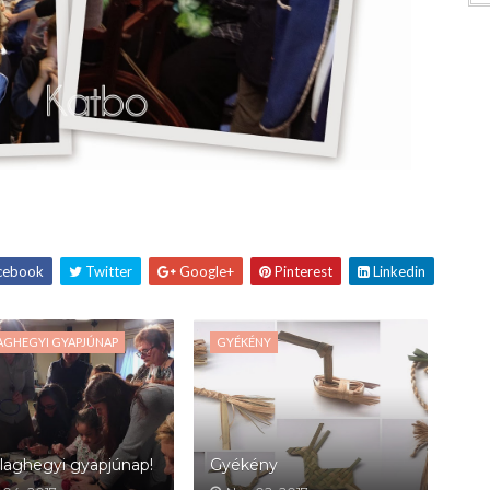
cebook
Twitter
Google+
Pinterest
Linkedin
AGHEGYI GYAPJÚNAP
GYÉKÉNY
illaghegyi gyapjúnap!
Gyékény