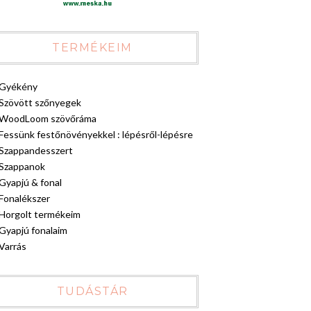
TERMÉKEIM
Gyékény
Szövött szőnyegek
WoodLoom szövőráma
Fessünk festőnövényekkel : lépésről-lépésre
Szappandesszert
Szappanok
Gyapjú & fonal
Fonalékszer
Horgolt termékeim
Gyapjú fonalaim
Varrás
TUDÁSTÁR