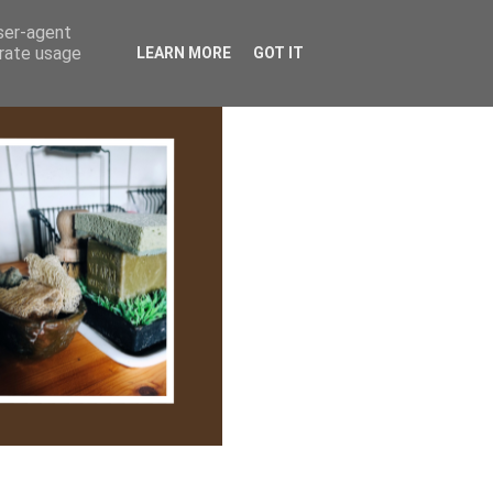
lem/Adatkezelés
user-agent
erate usage
LEARN MORE
GOT IT