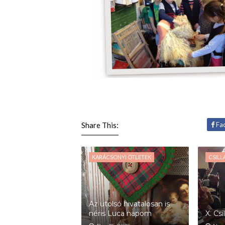
Share This:
Fa
KARÁCSONYI ÖTLETEK
CSILL
Az utolsó hivatalosan is
néris Luca napom
X. Cs