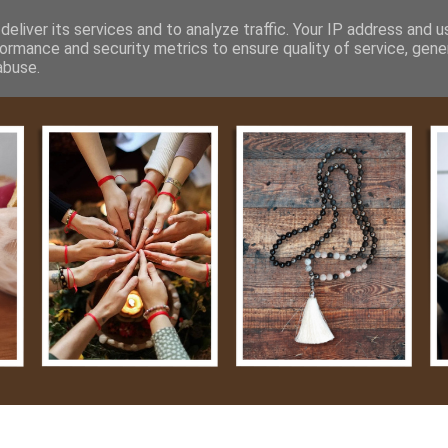
m
Média
Videók
Kapcsolat
Impresszum
Adatvéde
eliver its services and to analyze traffic. Your IP address and 
ormance and security metrics to ensure quality of service, gen
abuse.