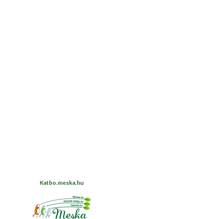
Katbo.meska.hu