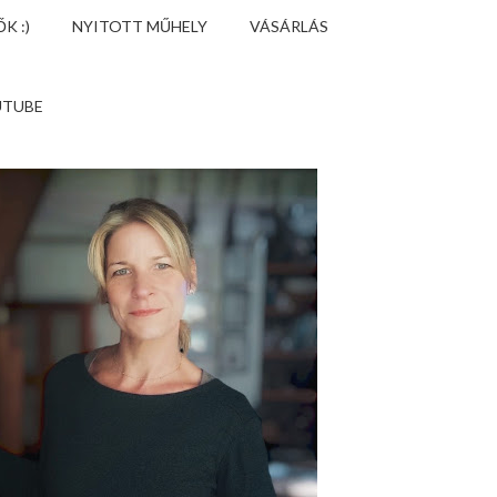
K :)
NYITOTT MŰHELY
VÁSÁRLÁS
UTUBE