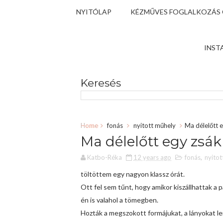
NYITÓLAP
KÉZMŰVES FOGLALKOZÁS
INST
Keresés
Home
fonás
nyitott műhely
Ma délelőtt e
Ma délelőtt egy zsák 
Katbo-Réka
12 years ago
fonás
,
nyitot
töltöttem egy nagyon klassz órát.
Ott fel sem tűnt, hogy amikor kiszállhattak a 
én is valahol a tömegben.
Hozták a megszokott formájukat, a lányokat len