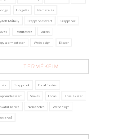
yöngy
Horgolás
Nemezelés
yitott Műhely
Szappandesszert
Szappanok
zövés
Textilfestés
Varrás
egyszermentesen
Webdesign
Ékszer
TERMÉKEIM
arrás
Szappanok
Fonal Festés
zappandesszert
Szövés
Fonás
Fonalékszer
áskafül-Karika
Nemezelés
Webdesign
ézkendő