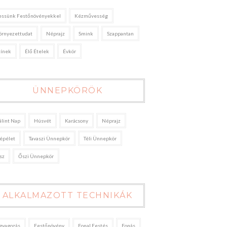
essünk Festőnövényekkel
Kézművesség
örnyezettudat
Néprajz
Smink
Szappantan
zínek
Élő Ételek
Évkör
ÜNNEPKÖRÖK
álint Nap
Húsvét
Karácsony
Néprajz
épélet
Tavaszi Ünnepkör
Téli Ünnepkör
sz
Őszi Ünnepkör
ALKALMAZOTT TECHNIKÁK
gyagozás
Festőnövény
Fonal Festés
Fonás