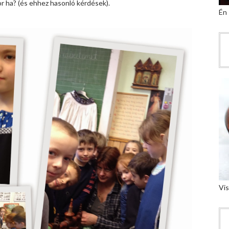
or ha? (és ehhez hasonló kérdések).
Én
Vis