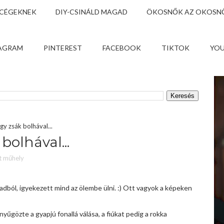
 CÉGEKNEK
DIY-CSINÁLD MAGAD
ÖKOSNŐK AZ OKOSNŐ
AGRAM
PINTEREST
FACEBOOK
TIKTOK
YO
gy zsák bolhával...
bolhával...
t műhely
padból, igyekezett mind az ölembe ülni. :) Ott vagyok a képeken
yűgözte a gyapjú fonallá válása, a fiúkat pedig a rokka