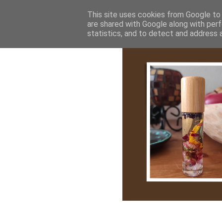
Bemutatkozás
My Stroy
Cikk róla
This site uses cookies from Google to d
are shared with Google along with perf
statistics, and to detect and address 