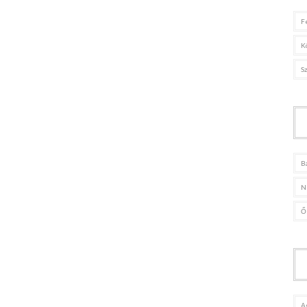
F
K
S
B
N
Ő
A