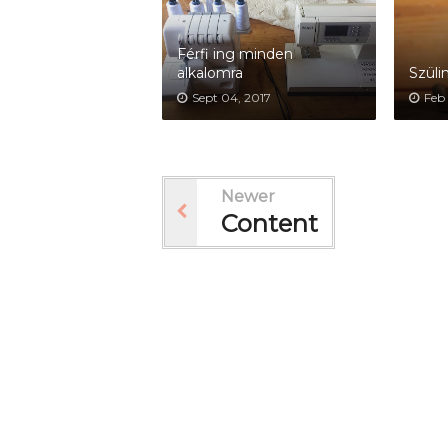
Férfi ing minden
alkalomra
Szüli
Sept 04, 2017
Feb 
Newer
Content