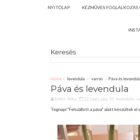
NYITÓLAP
KÉZMŰVES FOGLALKOZÁS
INST
Keresés
Home
levendula
varrás
Páva és levendul
Páva és levendula
Katbo-Réka
12 years ago
levendula
,
va
Tegnapi "Felszállott a páva" alatt készültek el