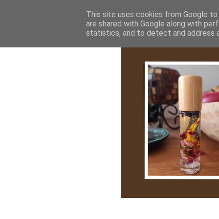
Bemutatkozás
My Stroy
Cikk róla
This site uses cookies from Google to d
are shared with Google along with perf
statistics, and to detect and address 