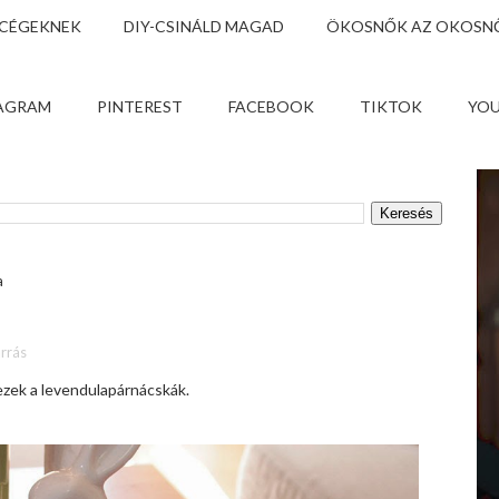
 CÉGEKNEK
DIY-CSINÁLD MAGAD
ÖKOSNŐK AZ OKOSNŐ
AGRAM
PINTEREST
FACEBOOK
TIKTOK
YO
a
rrás
 ezek a levendulapárnácskák.