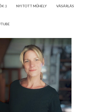
K :)
NYITOTT MŰHELY
VÁSÁRLÁS
UTUBE