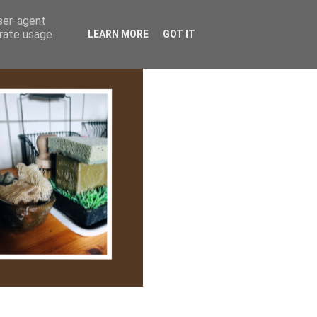
lem/Adatkezelés
user-agent
erate usage
LEARN MORE
GOT IT