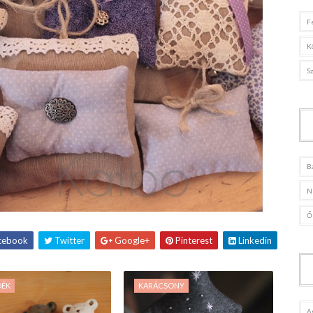
F
K
S
B
N
Ő
cebook
Twitter
Google+
Pinterest
Linkedin
DÉK
KARÁCSONY
A