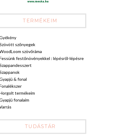
TERMÉKEIM
Gyékény
Szövött szőnyegek
WoodLoom szövőráma
Fessünk festőnövényekkel : lépésről-lépésre
Szappandesszert
Szappanok
Gyapjú & fonal
Fonalékszer
Horgolt termékeim
Gyapjú fonalaim
Varrás
TUDÁSTÁR