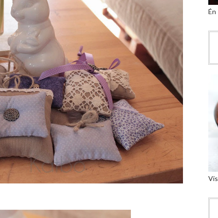
Én
Vis