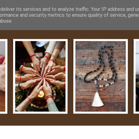
m
Média
Videók
Kapcsolat
Impresszum
Adatvéde
eliver its services and to analyze traffic. Your IP address and 
ormance and security metrics to ensure quality of service, gen
abuse.