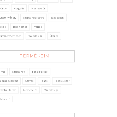
yöngy
Horgolás
Nemezelés
yitott Műhely
Szappandesszert
Szappanok
zövés
Textilfestés
Varrás
egyszermentesen
Webdesign
Ékszer
TERMÉKEIM
arrás
Szappanok
Fonal Festés
zappandesszert
Szövés
Fonás
Fonalékszer
áskafül-Karika
Nemezelés
Webdesign
ézkendő