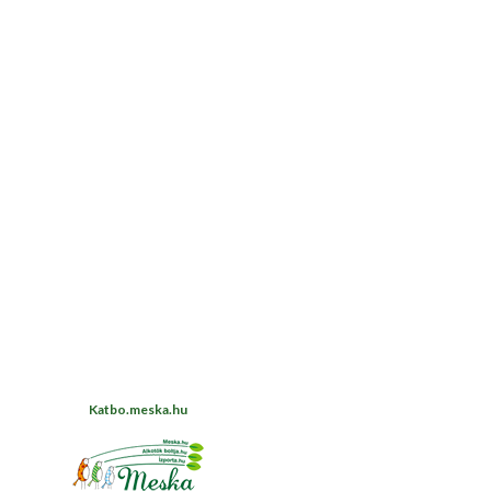
Katbo.meska.hu