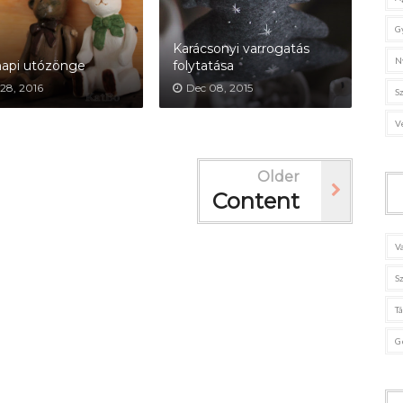
G
Karácsonyi varrogatás
N
napi utózönge
folytatása
28, 2016
Dec 08, 2015
S
V
Older
Content
V
S
T
G