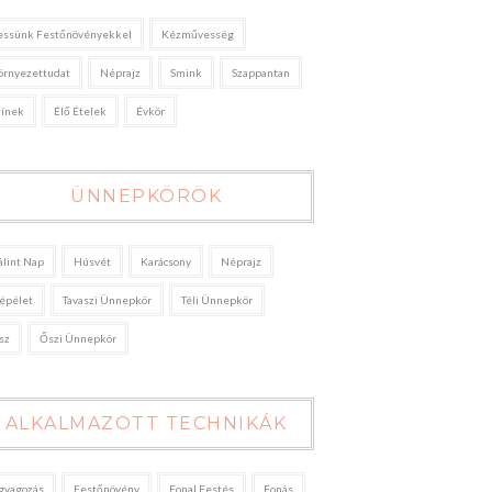
essünk Festőnövényekkel
Kézművesség
örnyezettudat
Néprajz
Smink
Szappantan
zínek
Élő Ételek
Évkör
ÜNNEPKÖRÖK
álint Nap
Húsvét
Karácsony
Néprajz
épélet
Tavaszi Ünnepkör
Téli Ünnepkör
sz
Őszi Ünnepkör
ALKALMAZOTT TECHNIKÁK
gyagozás
Festőnövény
Fonal Festés
Fonás