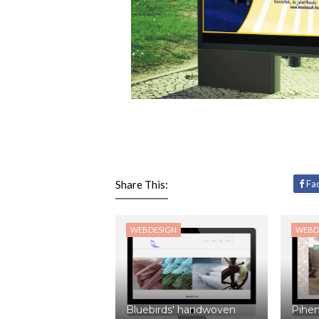
Share This:
Fa
WEBDESIGN
WEBD
Bluebirds' handwoven
Pihen