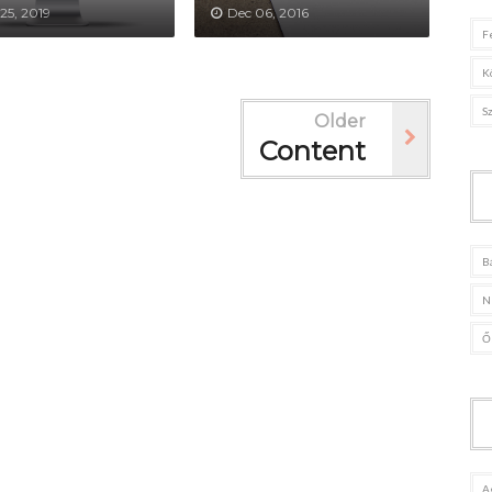
25, 2019
Dec 06, 2016
F
K
S
Older
Content
B
N
Ő
A