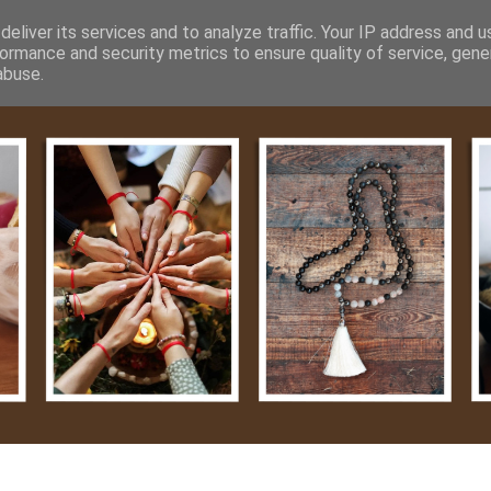
m
Média
Videók
Kapcsolat
Impresszum
Adatvéde
eliver its services and to analyze traffic. Your IP address and 
ormance and security metrics to ensure quality of service, gen
abuse.