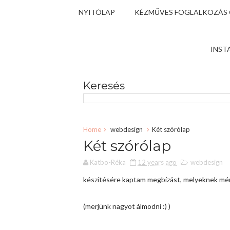
NYITÓLAP
KÉZMŰVES FOGLALKOZÁS
INST
Keresés
Home
webdesign
Két szórólap
Két szórólap
Katbo-Réka
12 years ago
webdesign
készítésére kaptam megbízást, melyeknek mére
(merjünk nagyot álmodni :) )