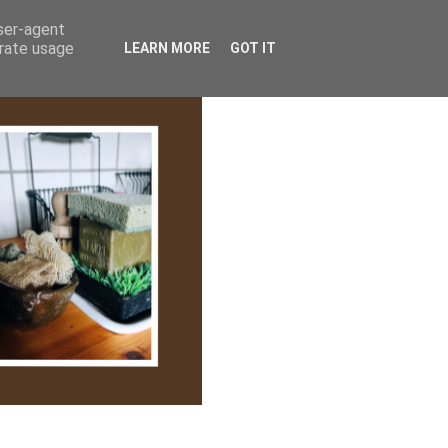
lem/Adatkezelés
user-agent
erate usage
LEARN MORE
GOT IT