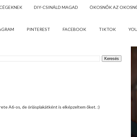
 CÉGEKNEK
DIY-CSINÁLD MAGAD
ÖKOSNŐK AZ OKOSNŐ
AGRAM
PINTEREST
FACEBOOK
TIKTOK
YO
te A6-os, de óriásplakátként is elképzeltem őket. :)