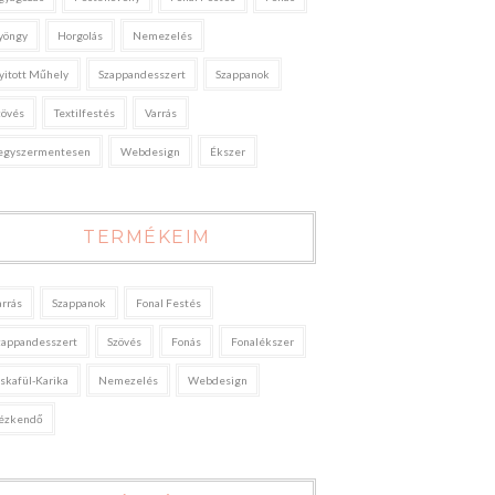
yöngy
Horgolás
Nemezelés
yitott Műhely
Szappandesszert
Szappanok
zövés
Textilfestés
Varrás
egyszermentesen
Webdesign
Ékszer
TERMÉKEIM
arrás
Szappanok
Fonal Festés
zappandesszert
Szövés
Fonás
Fonalékszer
áskafül-Karika
Nemezelés
Webdesign
ézkendő