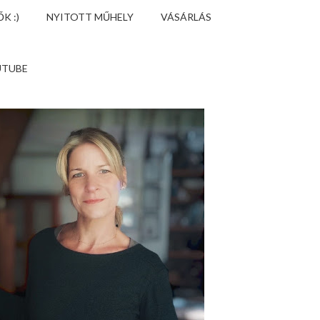
K :)
NYITOTT MŰHELY
VÁSÁRLÁS
UTUBE