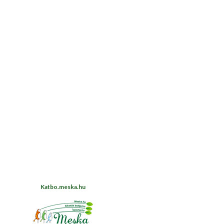
Katbo.meska.hu