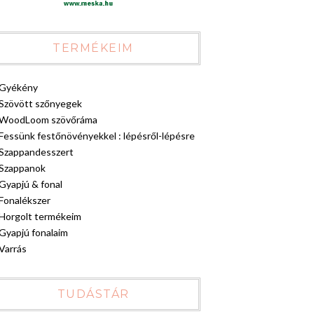
TERMÉKEIM
Gyékény
Szövött szőnyegek
WoodLoom szövőráma
Fessünk festőnövényekkel : lépésről-lépésre
Szappandesszert
Szappanok
Gyapjú & fonal
Fonalékszer
Horgolt termékeim
Gyapjú fonalaim
Varrás
TUDÁSTÁR