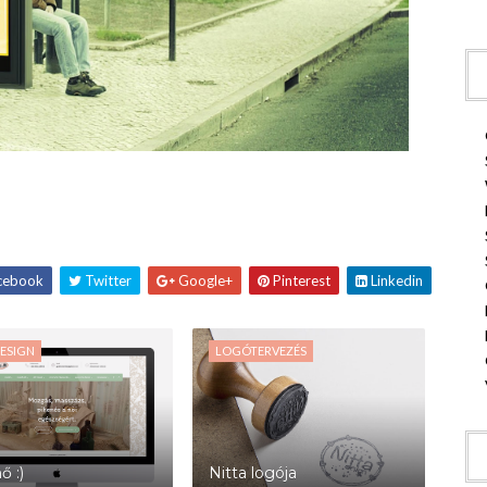
cebook
Twitter
Google+
Pinterest
Linkedin
ESIGN
LOGÓTERVEZÉS
ő :)
Nitta logója