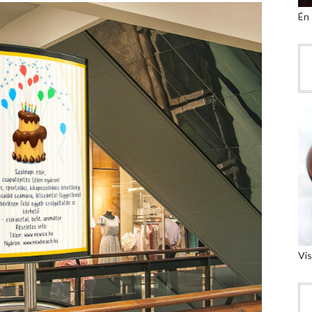
Én
Vis