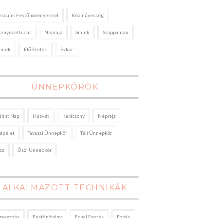
essünk Festőnövényekkel
Kézművesség
örnyezettudat
Néprajz
Smink
Szappantan
zínek
Élő Ételek
Évkör
ÜNNEPKÖRÖK
álint Nap
Húsvét
Karácsony
Néprajz
épélet
Tavaszi Ünnepkör
Téli Ünnepkör
sz
Őszi Ünnepkör
ALKALMAZOTT TECHNIKÁK
gyagozás
Festőnövény
Fonal Festés
Fonás