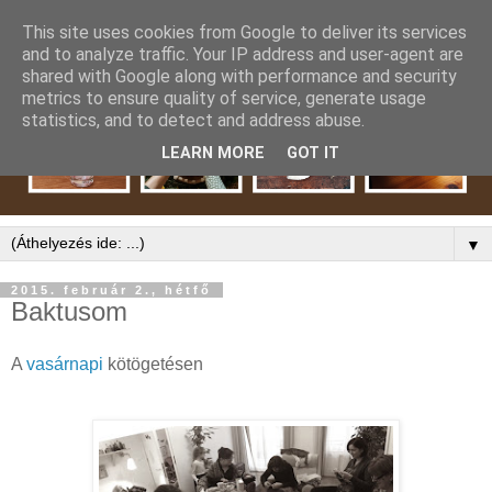
This site uses cookies from Google to deliver its services
and to analyze traffic. Your IP address and user-agent are
shared with Google along with performance and security
metrics to ensure quality of service, generate usage
statistics, and to detect and address abuse.
LEARN MORE
GOT IT
▼
2015. február 2., hétfő
Baktusom
A
vasárnapi
kötögetésen