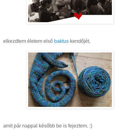
elkezdtem életem első
baktus
kendőjét,
amit pár nappal később be is fejeztem. :)