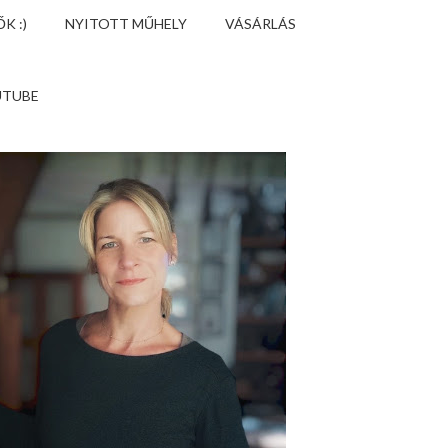
K :)
NYITOTT MŰHELY
VÁSÁRLÁS
UTUBE