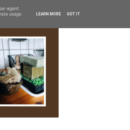
lem/Adatkezelés
user-agent
erate usage
LEARN MORE
GOT IT