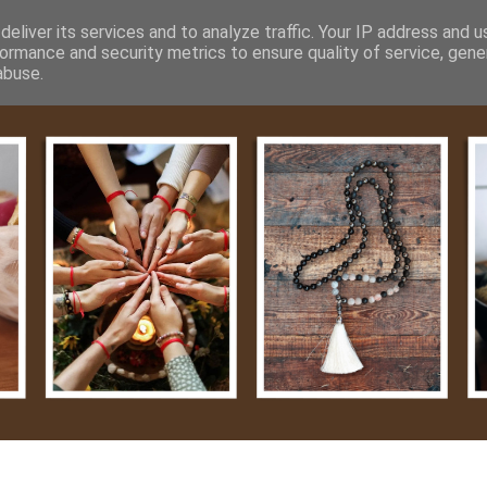
m
Média
Videók
Kapcsolat
Impresszum
Adatvéde
eliver its services and to analyze traffic. Your IP address and 
ormance and security metrics to ensure quality of service, gen
abuse.