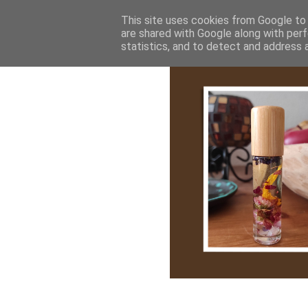
Bemutatkozás
My Stroy
Cikk róla
This site uses cookies from Google to d
are shared with Google along with perf
statistics, and to detect and address 