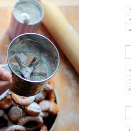
F
K
S
B
N
Ő
A