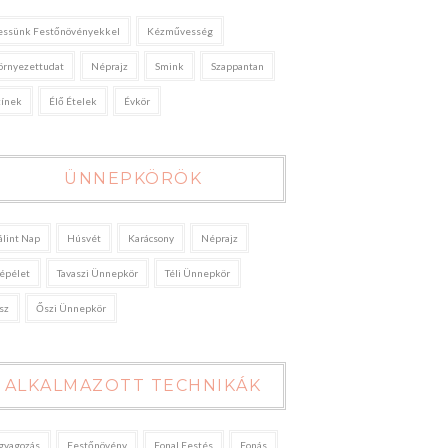
essünk Festőnövényekkel
Kézművesség
örnyezettudat
Néprajz
Smink
Szappantan
zínek
Élő Ételek
Évkör
ÜNNEPKÖRÖK
álint Nap
Húsvét
Karácsony
Néprajz
épélet
Tavaszi Ünnepkör
Téli Ünnepkör
sz
Őszi Ünnepkör
ALKALMAZOTT TECHNIKÁK
gyagozás
Festőnövény
Fonal Festés
Fonás