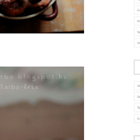
G
N
S
V
V
S
T
G