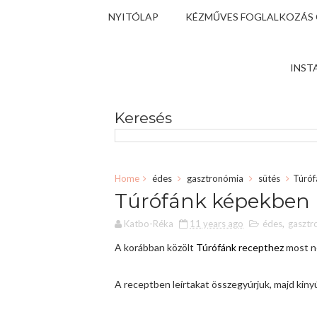
NYITÓLAP
KÉZMŰVES FOGLALKOZÁS
INST
Keresés
Home
édes
gasztronómia
sütés
Túróf
Túrófánk képekben
Katbo-Réka
11 years ago
édes
,
gasztr
A korábban közölt
Túrófánk recepthez
most n
A receptben leírtakat összegyúrjuk, majd kinyú