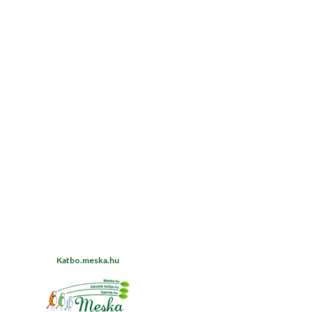
Katbo.meska.hu