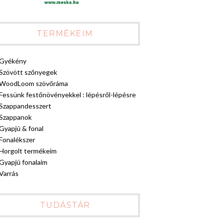
TERMÉKEIM
Gyékény
Szövött szőnyegek
WoodLoom szövőráma
Fessünk festőnövényekkel : lépésről-lépésre
Szappandesszert
Szappanok
Gyapjú & fonal
Fonalékszer
Horgolt termékeim
Gyapjú fonalaim
Varrás
TUDÁSTÁR