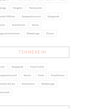
yöngy
Horgolás
Nemezelés
yitott Műhely
Szappandesszert
Szappanok
zövés
Textilfestés
Varrás
egyszermentesen
Webdesign
Ékszer
TERMÉKEIM
arrás
Szappanok
Fonal Festés
zappandesszert
Szövés
Fonás
Fonalékszer
áskafül-Karika
Nemezelés
Webdesign
ézkendő