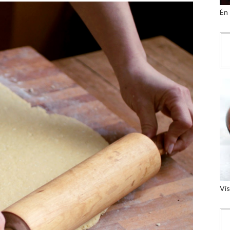
Én
Vis