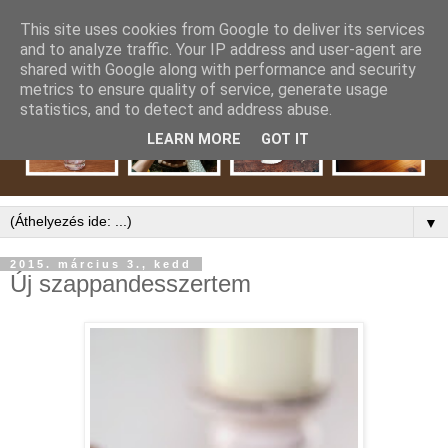
This site uses cookies from Google to deliver its services
and to analyze traffic. Your IP address and user-agent are
shared with Google along with performance and security
metrics to ensure quality of service, generate usage
statistics, and to detect and address abuse.
LEARN MORE
GOT IT
▼
2015. március 3., kedd
Új szappandesszertem