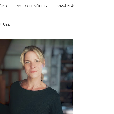
K :)
NYITOTT MŰHELY
VÁSÁRLÁS
UTUBE