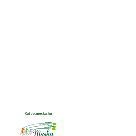
Katbo.meska.hu