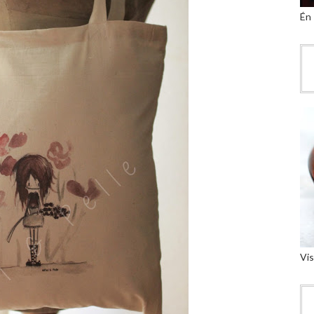
Én
Vis