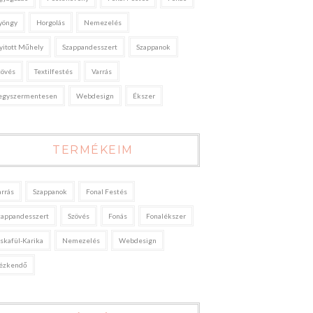
yöngy
Horgolás
Nemezelés
yitott Műhely
Szappandesszert
Szappanok
zövés
Textilfestés
Varrás
egyszermentesen
Webdesign
Ékszer
TERMÉKEIM
arrás
Szappanok
Fonal Festés
zappandesszert
Szövés
Fonás
Fonalékszer
áskafül-Karika
Nemezelés
Webdesign
ézkendő