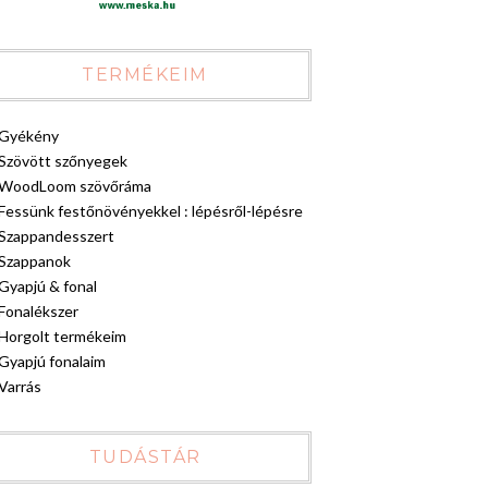
TERMÉKEIM
Gyékény
Szövött szőnyegek
WoodLoom szövőráma
Fessünk festőnövényekkel : lépésről-lépésre
Szappandesszert
Szappanok
Gyapjú & fonal
Fonalékszer
Horgolt termékeim
Gyapjú fonalaim
Varrás
TUDÁSTÁR