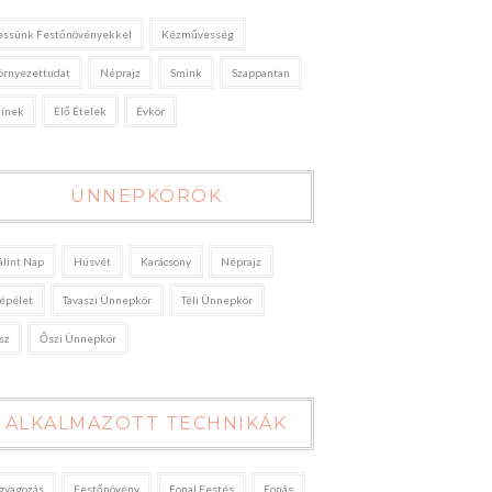
essünk Festőnövényekkel
Kézművesség
örnyezettudat
Néprajz
Smink
Szappantan
zínek
Élő Ételek
Évkör
ÜNNEPKÖRÖK
álint Nap
Húsvét
Karácsony
Néprajz
épélet
Tavaszi Ünnepkör
Téli Ünnepkör
sz
Őszi Ünnepkör
ALKALMAZOTT TECHNIKÁK
gyagozás
Festőnövény
Fonal Festés
Fonás