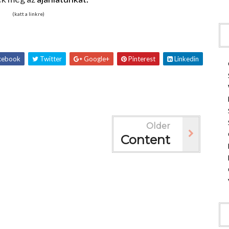
(katt a linkre)
cebook
Twitter
Google+
Pinterest
Linkedin
Older
Content