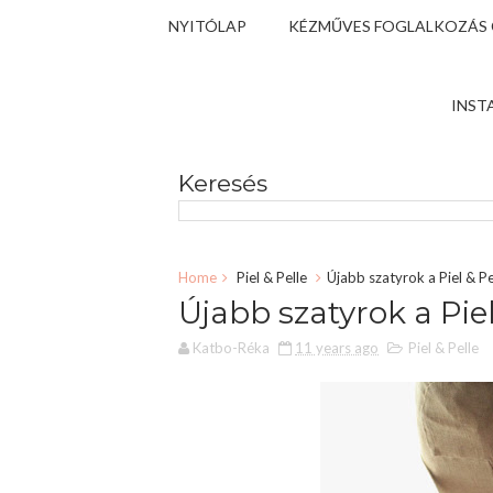
NYITÓLAP
KÉZMŰVES FOGLALKOZÁS
INST
Keresés
Home
Piel & Pelle
Újabb szatyrok a Piel & Pe
Újabb szatyrok a Piel
Katbo-Réka
11 years ago
Piel & Pelle