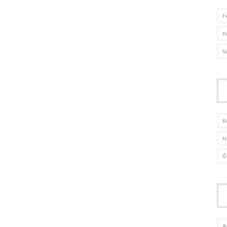
F
K
S
B
N
Ő
A