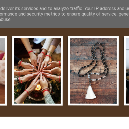
m
Média
Videók
Kapcsolat
Impresszum
Adatvéde
eliver its services and to analyze traffic. Your IP address and 
ormance and security metrics to ensure quality of service, gen
abuse.