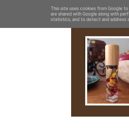
Bemutatkozás
My Stroy
Cikk róla
This site uses cookies from Google to d
are shared with Google along with perf
statistics, and to detect and address 