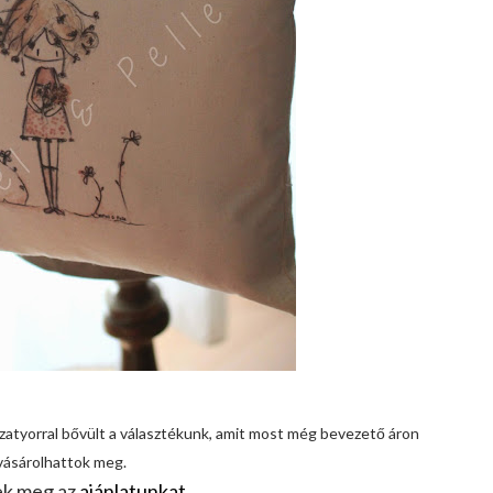
szatyorral bővült a választékunk, amit most még bevezető áron
vásárolhattok meg.
k meg az
ajánlatunkat.