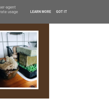
lem/Adatkezelés
user-agent
erate usage
LEARN MORE
GOT IT