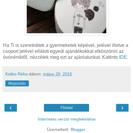
Ha Ti is szeretnétek a gyermeketek képével, jelével illetve a
csoport jelével ellátott egyedi ajándékokkal elköszönni az
óvónéniktől, nézzétek meg ezt az ajánlatunkat. Kattints
IDE
.
Katbo-Réka
dátum:
május 20, 2015
Megosztás
‹
›
Főoldal
Internetes verzió megtekintése
Üzemeltető:
Blogger
.