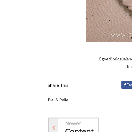
Egyedi búcsúajánd
Ka
Share This:
Fa
Piel & Pelle
Newer
Content