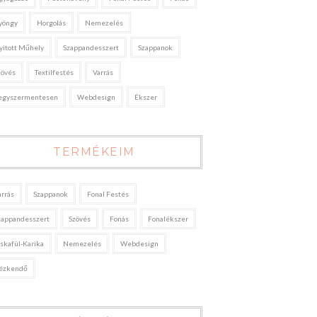
yöngy
Horgolás
Nemezelés
yitott Műhely
Szappandesszert
Szappanok
zövés
Textilfestés
Varrás
egyszermentesen
Webdesign
Ékszer
TERMÉKEIM
arrás
Szappanok
Fonal Festés
zappandesszert
Szövés
Fonás
Fonalékszer
áskafül-Karika
Nemezelés
Webdesign
ézkendő