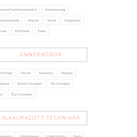
essünk Festőnövényekkel
Kézművesség
örnyezettudat
Néprajz
Smink
Szappantan
zínek
Élő Ételek
Évkör
ÜNNEPKÖRÖK
álint Nap
Húsvét
Karácsony
Néprajz
épélet
Tavaszi Ünnepkör
Téli Ünnepkör
sz
Őszi Ünnepkör
ALKALMAZOTT TECHNIKÁK
gyagozás
Festőnövény
Fonal Festés
Fonás