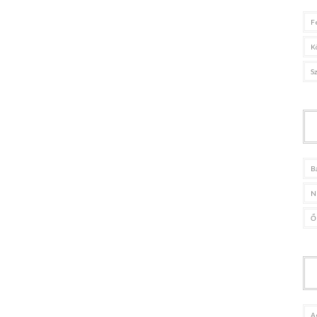
F
K
S
B
N
Ő
A