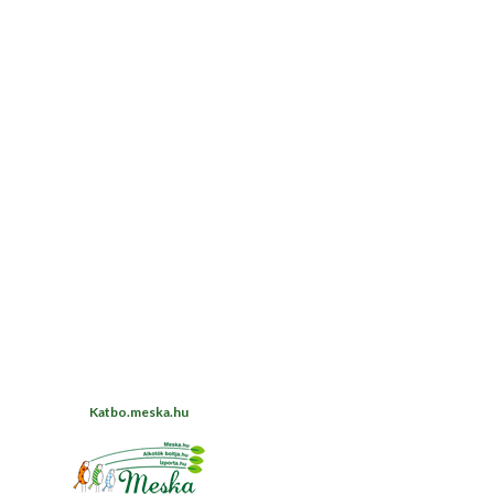
Katbo.meska.hu