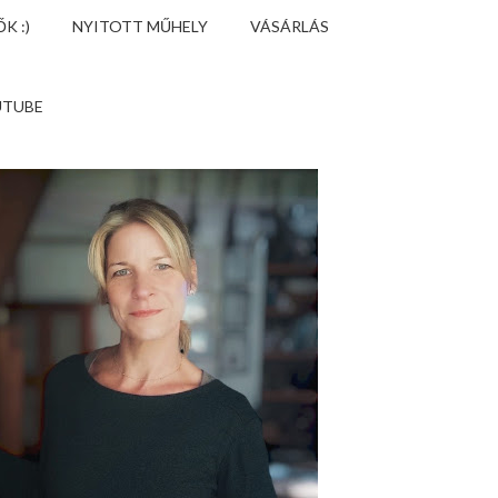
K :)
NYITOTT MŰHELY
VÁSÁRLÁS
UTUBE