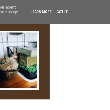
lem/Adatkezelés
user-agent
erate usage
LEARN MORE
GOT IT