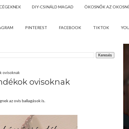
 CÉGEKNEK
DIY-CSINÁLD MAGAD
ÖKOSNŐK AZ OKOSNŐ
AGRAM
PINTEREST
FACEBOOK
TIKTOK
YO
ok ovisoknak
ándékok ovisoknak
nek az ovis ballagások is.