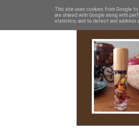
Bemutatkozás
My Stroy
Cikk róla
This site uses cookies from Google to d
are shared with Google along with perf
statistics, and to detect and address 