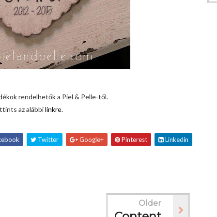
ékok rendelhetők a Piel & Pelle-től.
ttints az alábbi
linkre
.
cebook
Twitter
Google+
Pinterest
Linkedin
Older
Content