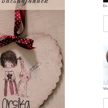
Én
Vis