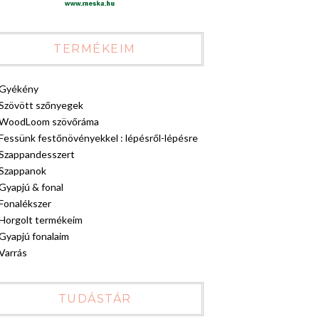
TERMÉKEIM
Gyékény
Szövött szőnyegek
WoodLoom szövőráma
Fessünk festőnövényekkel : lépésről-lépésre
Szappandesszert
Szappanok
Gyapjú & fonal
Fonalékszer
Horgolt termékeim
Gyapjú fonalaim
Varrás
TUDÁSTÁR