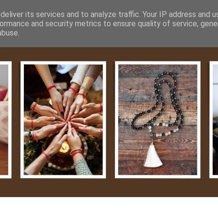
m
Média
Videók
Kapcsolat
Impresszum
Adatvéde
eliver its services and to analyze traffic. Your IP address and 
ormance and security metrics to ensure quality of service, gen
abuse.