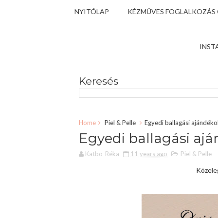
NYITÓLAP
KÉZMŰVES FOGLALKOZÁS
INST
Keresés
Home
Piel & Pelle
Egyedi ballagási ajándék
Egyedi ballagási aj
Katbo-Réka
11 years ago
Piel & Pelle
Közeleg