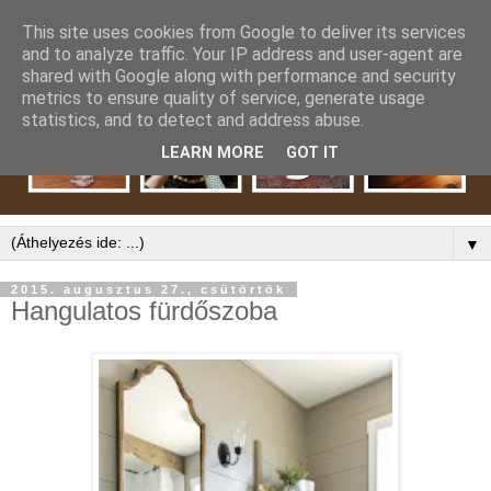
This site uses cookies from Google to deliver its services
and to analyze traffic. Your IP address and user-agent are
shared with Google along with performance and security
metrics to ensure quality of service, generate usage
statistics, and to detect and address abuse.
LEARN MORE
GOT IT
▼
2015. augusztus 27., csütörtök
Hangulatos fürdőszoba