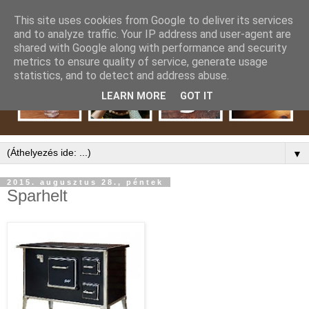
This site uses cookies from Google to deliver its services
and to analyze traffic. Your IP address and user-agent are
shared with Google along with performance and security
metrics to ensure quality of service, generate usage
statistics, and to detect and address abuse.
LEARN MORE
GOT IT
▼
2015. augusztus 28., péntek
Sparhelt