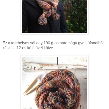
Ez a terebélyes sál egy 190 g-os háromágú gyapjúfonalból
készült, 12-es kötőtűvel kötve.