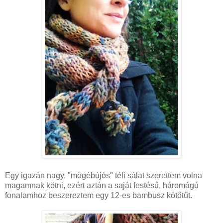
Egy igazán nagy, "mögébújós" téli sálat szerettem volna
magamnak kötni, ezért aztán a saját festésű, háromágú
fonalamhoz beszereztem egy 12-es bambusz kötőtűt.