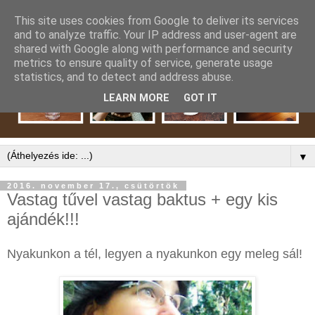
This site uses cookies from Google to deliver its services
and to analyze traffic. Your IP address and user-agent are
shared with Google along with performance and security
metrics to ensure quality of service, generate usage
statistics, and to detect and address abuse.
LEARN MORE
GOT IT
▼
2016. november 17., csütörtök
Vastag tűvel vastag baktus + egy kis
ajándék!!!
Nyakunkon a tél, legyen a nyakunkon egy meleg sál!