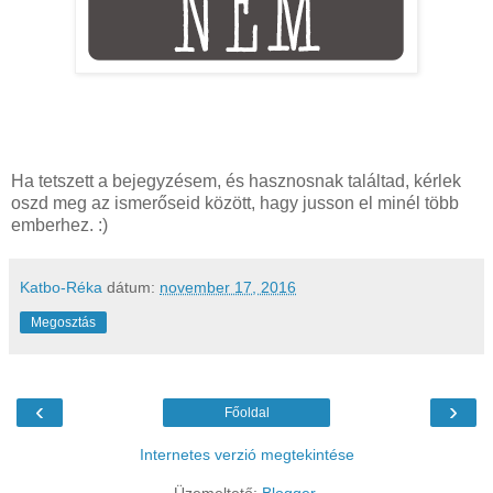
Ha tetszett a bejegyzésem, és hasznosnak találtad, kérlek
oszd meg az ismerőseid között, hagy jusson el minél több
emberhez. :)
Katbo-Réka
dátum:
november 17, 2016
Megosztás
‹
›
Főoldal
Internetes verzió megtekintése
Üzemeltető:
Blogger
.