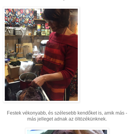
Festek vékonyabb, és szélesebb kendőket is, amik más -
más jelleget adnak az öltözékünknek.