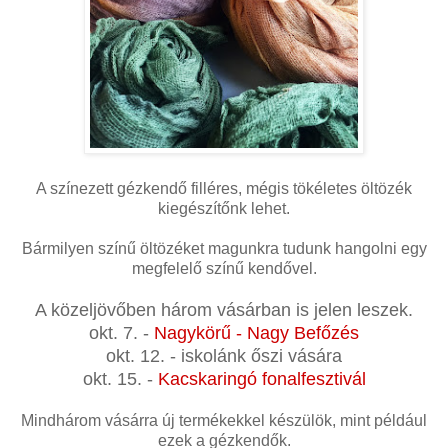
A színezett gézkendő filléres, mégis tökéletes öltözék
kiegészítőnk lehet.
Bármilyen színű öltözéket magunkra tudunk hangolni egy
megfelelő színű kendővel.
A közeljövőben három vásárban is jelen leszek.
okt. 7. -
Nagykörű - Nagy Befőzés
okt. 12. - iskolánk őszi vására
okt. 15. -
Kacskaringó fonalfesztivál
Mindhárom vásárra új termékekkel készülök, mint például
ezek a gézkendők.