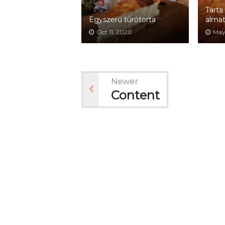
Tarta 
Egyszerű túrótorta
almat
Oct 11, 2020
May
Newer
Content