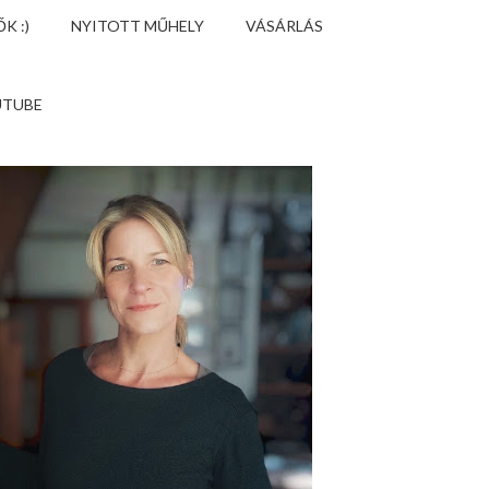
K :)
NYITOTT MŰHELY
VÁSÁRLÁS
UTUBE