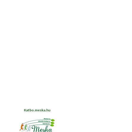
Katbo.meska.hu