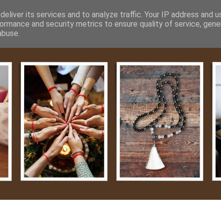
m
Média
Videók
Kapcsolat
Impresszum
Adatvéde
eliver its services and to analyze traffic. Your IP address and 
ormance and security metrics to ensure quality of service, gen
abuse.