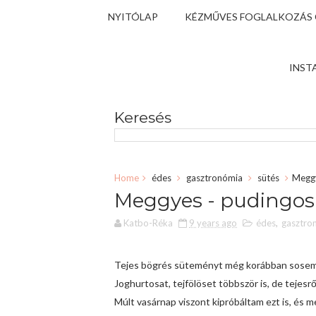
NYITÓLAP
KÉZMŰVES FOGLALKOZÁS
INST
Keresés
Home
édes
gasztronómia
sütés
Meggy
Meggyes - pudingos 
Katbo-Réka
9 years ago
édes
,
gasztro
Tejes bögrés süteményt még korábban sosem
Joghurtosat, tejfölöset többször is, de tejesr
Múlt vasárnap viszont kipróbáltam ezt is, és