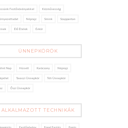
essünk Festőnövényekkel
Kézművesség
örnyezettudat
Néprajz
Smink
Szappantan
zínek
Élő Ételek
Évkör
ÜNNEPKÖRÖK
álint Nap
Húsvét
Karácsony
Néprajz
épélet
Tavaszi Ünnepkör
Téli Ünnepkör
sz
Őszi Ünnepkör
ALKALMAZOTT TECHNIKÁK
gyagozás
Festőnövény
Fonal Festés
Fonás