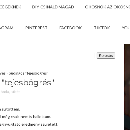
 CÉGEKNEK
DIY-CSINÁLD MAGAD
ÖKOSNŐK AZ OKOSNŐ
AGRAM
PINTEREST
FACEBOOK
TIKTOK
YO
es - pudingos "tejesbögrés"
"tejesbögrés"
nómia
,
sütés
 sütöttem.
ől még csak nem is hallottam.
 megnyugtató eredmény született.