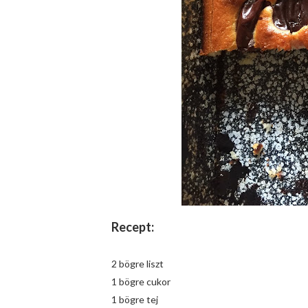
Recept:
2 bögre liszt
1 bögre cukor
1 bögre tej