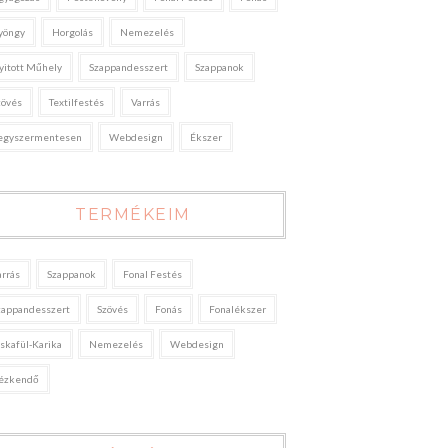
yöngy
Horgolás
Nemezelés
yitott Műhely
Szappandesszert
Szappanok
zövés
Textilfestés
Varrás
egyszermentesen
Webdesign
Ékszer
TERMÉKEIM
arrás
Szappanok
Fonal Festés
zappandesszert
Szövés
Fonás
Fonalékszer
áskafül-Karika
Nemezelés
Webdesign
ézkendő