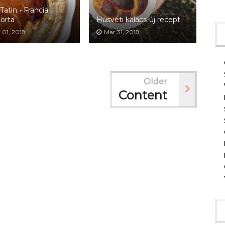
Tatin - Francia
orta
Húsvéti kalács-új recept
 01, 2018
Mar 31, 2018
Older
Content