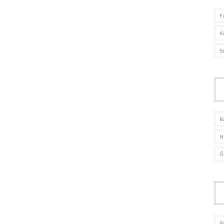
F
K
S
B
N
Ő
A