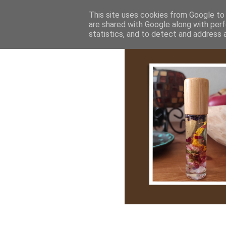
Bemutatkozás
My Stroy
Cikk róla
This site uses cookies from Google to d
are shared with Google along with perf
statistics, and to detect and address 