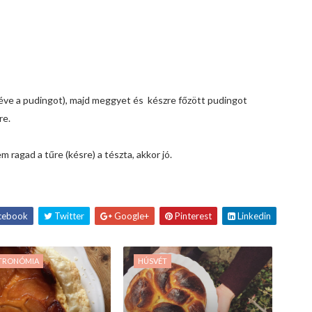
ve a pudingot), majd meggyet és készre főzött pudingot
re.
m ragad a tűre (késre) a tészta, akkor jó.
cebook
Twitter
Google+
Pinterest
Linkedin
TRONÓMIA
HÚSVÉT