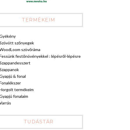
TERMÉKEIM
Gyékény
Szövött szőnyegek
WoodLoom szövőráma
Fessünk festőnövényekkel : lépésről-lépésre
Szappandesszert
Szappanok
Gyapjú & fonal
Fonalékszer
Horgolt termékeim
Gyapjú fonalaim
Varrás
TUDÁSTÁR