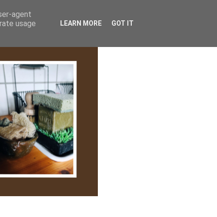
lem/Adatkezelés
user-agent
erate usage
LEARN MORE
GOT IT