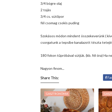
3/4 bögre olaj
2 tojás
3/4 cs. sütőpor
fél csomag csokis puding
Szokásos módon mindent összekeverünk ( kivé
csorgatunk a tepsibe kanalazott tészta tetejé
180 fokon tűpróbával sütjük. (kb. fél óra) Ha ne
Nagyon finom...
Share This:
Fa
GASZTRONÓMIA
GASZ