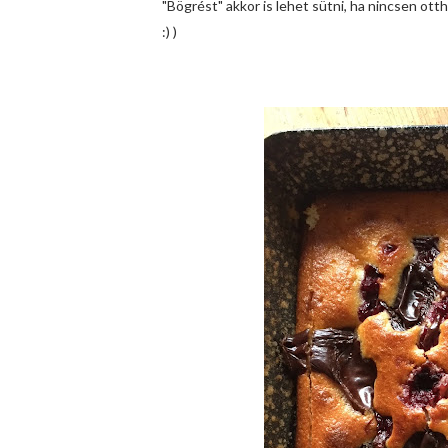
"Bögrést" akkor is lehet sütni, ha nincsen ottho
:) )