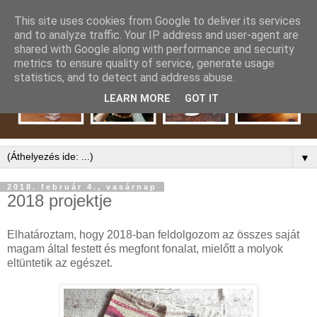
This site uses cookies from Google to deliver its services
and to analyze traffic. Your IP address and user-agent are
shared with Google along with performance and security
metrics to ensure quality of service, generate usage
statistics, and to detect and address abuse.
LEARN MORE
GOT IT
▼
2018. február 4., vasárnap
2018 projektje
Elhatároztam, hogy 2018-ban feldolgozom az összes saját
magam által festett és megfont fonalat, mielőtt a molyok
eltüntetik az egészet.