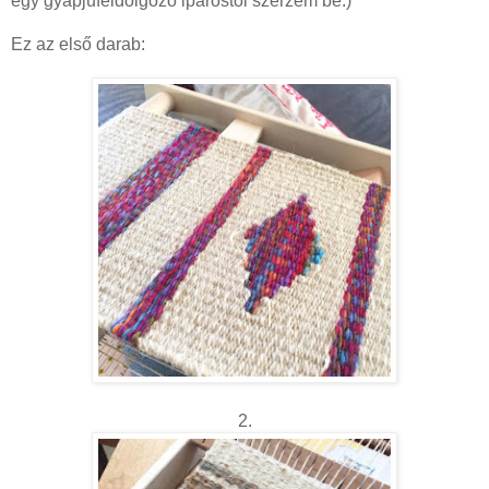
egy gyapjúfeldolgozó iparostól szerzem be.)
Ez az első darab:
2.