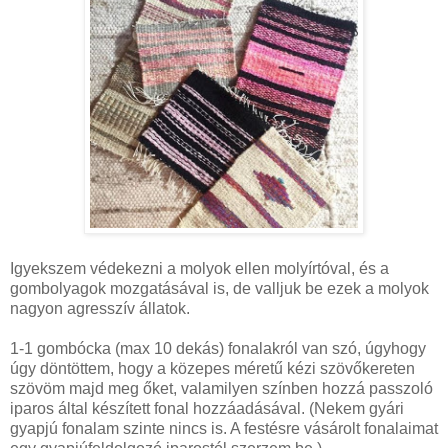
Igyekszem védekezni a molyok ellen molyírtóval, és a
gombolyagok mozgatásával is, de valljuk be ezek a molyok
nagyon agresszív állatok.
1-1 gombócka (max 10 dekás) fonalakról van szó, úgyhogy
úgy döntöttem, hogy a közepes méretű kézi szövőkereten
szövöm majd meg őket, valamilyen színben hozzá passzoló
iparos által készített fonal hozzáadásával. (Nekem gyári
gyapjú fonalam szinte nincs is. A festésre vásárolt fonalaimat