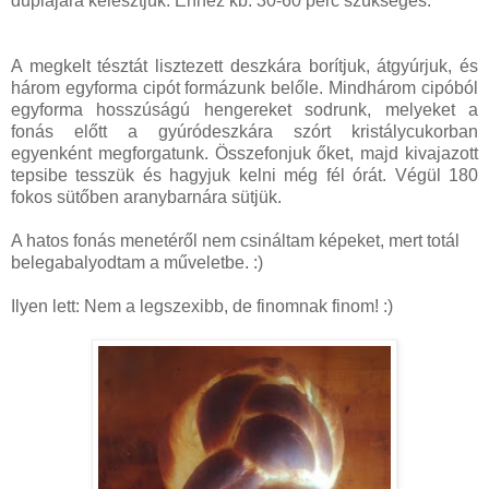
duplájára kelesztjük. Ehhez kb. 30-60 perc szükséges.
A megkelt tésztát lisztezett deszkára borítjuk, átgyúrjuk, és
három egyforma cipót formázunk belőle. Mindhárom cipóból
egyforma hosszúságú hengereket sodrunk, melyeket a
fonás előtt a gyúródeszkára szórt kristálycukorban
egyenként megforgatunk. Összefonjuk őket, majd kivajazott
tepsibe tesszük és hagyjuk kelni még fél órát. Végül 180
fokos sütőben aranybarnára sütjük.
A hatos fonás menetéről nem csináltam képeket, mert totál
belegabalyodtam a műveletbe. :)
Ilyen lett: Nem a legszexibb, de finomnak finom! :)