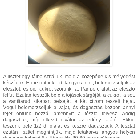
A lisztet egy tálba szitáljuk, majd a közepébe kis mélyedést
készítünk. Ebbe öntünk 1 dl langyos tejet, belemorzsoljuk az
élesztőt, és pici cukrot szórunk rá. Pár perc alatt az élesztő
felfut. Ezután tesszük bele a tojások sárgáját, a cukrot, a sót,
a vaníliarúd kikapart belsejét, a két citrom reszelt héját.
Végül belemorzsoljuk a vajat, és dagasztás közben annyi
tejet öntünk hozzá, amennyit a tészta felvesz. Addig
dagasztjuk, míg elkezd elválni az edény falától. Ekkor
teszünk bele 1/2 dl olajat és készre dagasztjuk. A tésztát
ezután liszttel meghintjük, majd letakarva langyos helyen