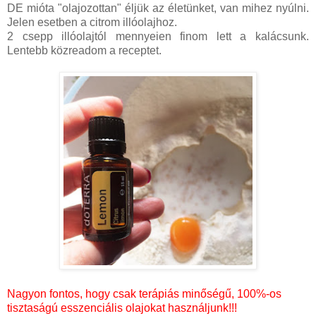
DE mióta "olajozottan" éljük az életünket, van mihez nyúlni.
Jelen esetben a citrom illóolajhoz.
2 csepp illóolajtól mennyeien finom lett a kalácsunk.
Lentebb közreadom a receptet.
Nagyon fontos, hogy csak terápiás minőségű, 100%-os
tisztaságú esszenciális olajokat használjunk!!!