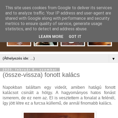
This site uses cookies from Google to deliver its services
and to analyze traffic. Your IP address and user-agent are
shared with Google along with performance and security
metrics to ensure quality of service, generate usage
statistics, and to detect and address abuse.
LEARN MORE
GOT IT
▼
2020. február 8., szombat
(össze-vissza) fonott kalács
Napokban találtam egy videót, amiben hatágú fonott
kalácsot csinált a hölgy. A hagyományos hatos fonást
ismerem, de ez nem az. El is vesztettem a fonalat a felénél,
így jött létre ez a furcsa küllemű, de annál finomabb kalács.