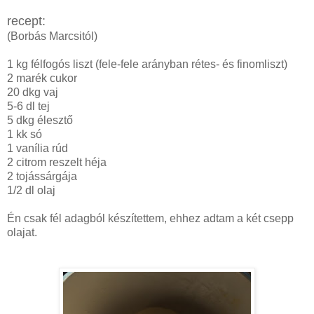
recept:
(Borbás Marcsitól)
1 kg félfogós liszt (fele-fele arányban rétes- és finomliszt)
2 marék cukor
20 dkg vaj
5-6 dl tej
5 dkg élesztő
1 kk só
1 vanília rúd
2 citrom reszelt héja
2 tojássárgája
1/2 dl olaj
Én csak fél adagból készítettem, ehhez adtam a két csepp
olajat.