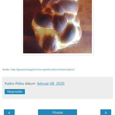
forrás:
http://gasztroangyal.hu/receptek/cukros-fonott-kalacs/
Katbo-Réka
dátum:
február 08, 2020
Megosztás
‹
›
Főoldal