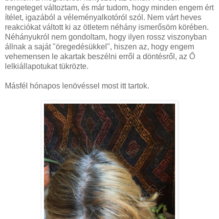
rengeteget változtam, és már tudom, hogy minden engem ért
ítélet, igazából a véleményalkotóról szól. Nem várt heves
reakciókat váltott ki az ötletem néhány ismerősöm körében.
Néhányukról nem gondoltam, hogy ilyen rossz viszonyban
állnak a saját "öregedésükkel", hiszen az, hogy engem
vehemensen le akartak beszélni erről a döntésről, az Ő
lelkiállapotukat tükrözte.
Másfél hónapos lenövéssel most itt tartok.