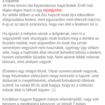
a hajamat.
16 éves korom óta folyamatosan hajat festek. Erről már
réges-régen írtam is egy
bejegyzést
.
Az utóbbi időben a sok ősz hajszál miatt újra elkezdtem
világosabbra festeni, mert egyszerűen nem létezett március
4-ig az az opció számomra, hogy van élet a festésen túl is.
Ha igazán a mélyére nézek a dolgoknak, nem is a
vegyszertől való viszolygás miatt hoztam meg a döntést az
őszülés mellett, mert alapvetően én évek óta szinte
semmilyen vegyszert nem használok, úgyhogy úgy voltam
vele, hogy a hajfesték által okozott terhelést elbírja a testem,
hanem valamiféle lázadás hajt. Nem akarok többé másnak
látszani, mint amilyen vagyok.
(Érdekes egy világot élünk. Olyan szerencsések vagyunk,
hogy folyamatos változáson megy keresztül a hajunk, amit
áldásnak is megélhetnénk, ehelyett formabontó ötletnek
számít, ha valaki 80 év alatt hagyja, hogy ez a változás
mások által is látható legyen. :) )
Korábban nagyon függtem mások véleményétől, nagy volt
bennem a megfelelési kényszer, az elmúlt 7 évben