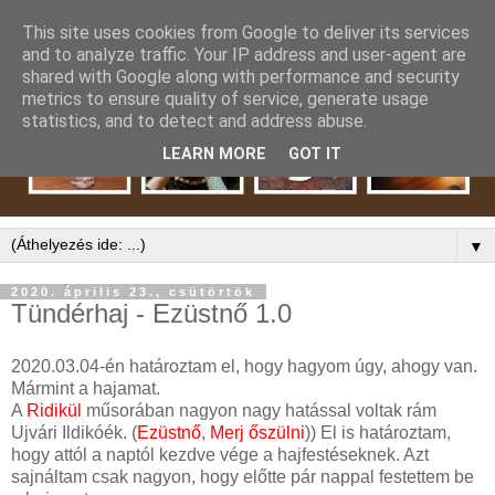
This site uses cookies from Google to deliver its services
and to analyze traffic. Your IP address and user-agent are
shared with Google along with performance and security
metrics to ensure quality of service, generate usage
statistics, and to detect and address abuse.
LEARN MORE
GOT IT
▼
2020. április 23., csütörtök
Tündérhaj - Ezüstnő 1.0
2020.03.04-én határoztam el, hogy hagyom úgy, ahogy van.
Mármint a hajamat.
A
Ridikül
műsorában nagyon nagy hatással voltak rám
Ujvári Ildikóék. (
Ezüstnő
,
Merj őszülni
)) El is határoztam,
hogy attól a naptól kezdve vége a hajfestéseknek. Azt
sajnáltam csak nagyon, hogy előtte pár nappal festettem be