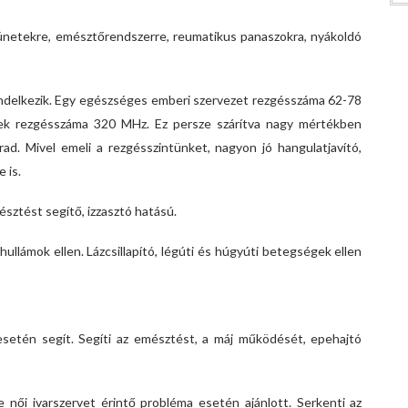
tünetekre, emésztőrendszerre, reumatikus panaszokra, nyákoldó
ndelkezik. Egy egészséges emberi szervezet rezgésszáma 62-78
ek rezgésszáma 320 MHz. Ez persze szárítva nagy mértékben
d. Mivel emeli a rezgésszintünket, nagyon jó hangulatjavító,
 is.
sztést segítő, izzasztó hatású.
hullámok ellen. Lázcsillapító, légúti és húgyúti betegségek ellen
setén segít. Segíti az emésztést, a máj működését, epehajtó
e női ivarszervet érintő probléma esetén ajánlott. Serkenti az