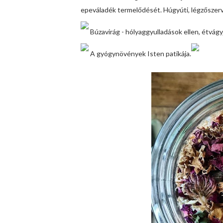
epeváladék termelődését. Húgyúti, légzőszervi 
Búzavirág - hólyaggyulladások ellen, étvágyj
A gyógynövények Isten patikája.