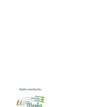
Katbo.meska.hu