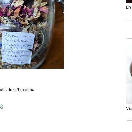
Én
ok szírmait raktam.
Vis