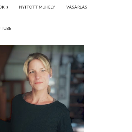
K :)
NYITOTT MŰHELY
VÁSÁRLÁS
UTUBE