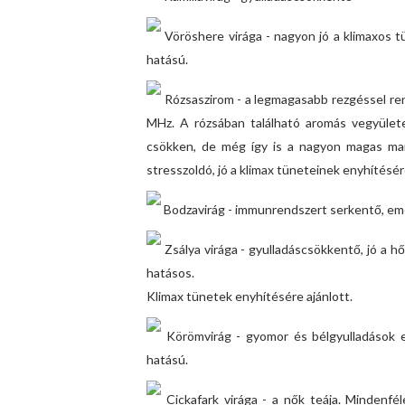
Vöröshere virága - nagyon jó a klimaxos 
hatású.
Rózsaszirom - a legmagasabb rezgéssel re
MHz. A rózsában található aromás vegyület
csökken, de még így is a nagyon magas mara
stresszoldó, jó a klimax tüneteinek enyhítésére
Bodzavirág - immunrendszert serkentő, emé
Zsálya virága - gyulladáscsökkentő, jó a hő
hatásos.
Klimax tünetek enyhítésére ajánlott.
Körömvirág - gyomor és bélgyulladások e
hatású.
Cickafark virága - a nők teája. Mindenfél