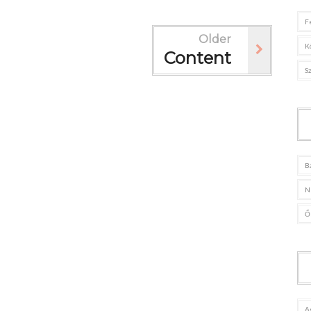
F
Older
K
Content
S
B
N
Ő
A