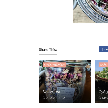
Share This:
Fa
GYÓGYNÖVÉNY
AKÁC
Sziromtea
Gyógy
Aug 25, 2022
May