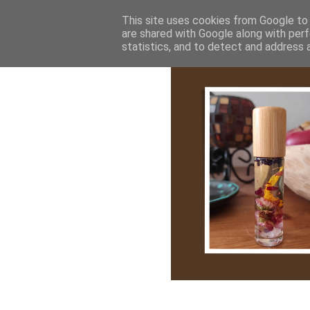
Bemutatkozás
My Stroy
Cikk róla
This site uses cookies from Google to d
are shared with Google along with perf
statistics, and to detect and address 