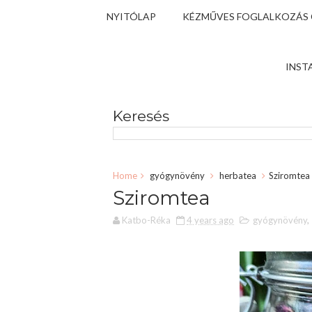
NYITÓLAP
KÉZMŰVES FOGLALKOZÁS
INST
Keresés
Home
gyógynövény
herbatea
Sziromtea
Sziromtea
Katbo-Réka
4 years ago
gyógynövény
,