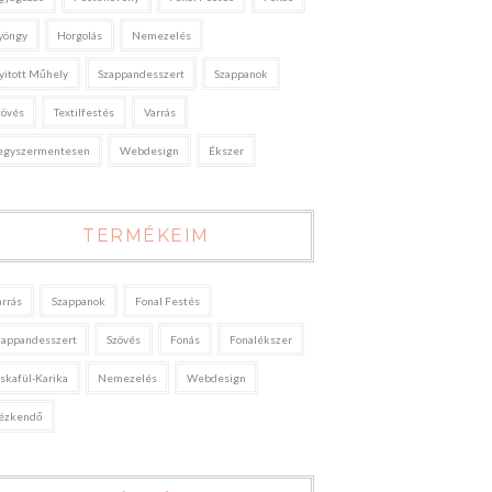
yöngy
Horgolás
Nemezelés
yitott Műhely
Szappandesszert
Szappanok
zövés
Textilfestés
Varrás
egyszermentesen
Webdesign
Ékszer
TERMÉKEIM
arrás
Szappanok
Fonal Festés
zappandesszert
Szövés
Fonás
Fonalékszer
áskafül-Karika
Nemezelés
Webdesign
ézkendő