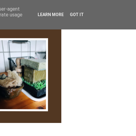
lem/Adatkezelés
user-agent
erate usage
LEARN MORE
GOT IT