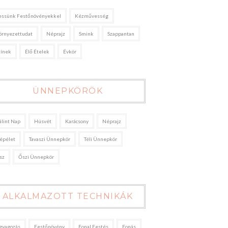
essünk Festőnövényekkel
Kézművesség
örnyezettudat
Néprajz
Smink
Szappantan
zínek
Élő Ételek
Évkör
ÜNNEPKÖRÖK
álint Nap
Húsvét
Karácsony
Néprajz
épélet
Tavaszi Ünnepkör
Téli Ünnepkör
sz
Őszi Ünnepkör
ALKALMAZOTT TECHNIKÁK
gyagozás
Festőnövény
Fonal Festés
Fonás