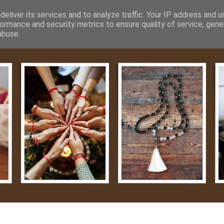
m
Média
Videók
Kapcsolat
Impresszum
Adatvéde
eliver its services and to analyze traffic. Your IP address and 
ormance and security metrics to ensure quality of service, gen
abuse.