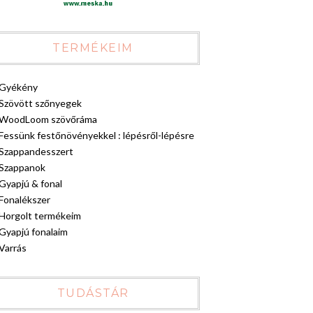
TERMÉKEIM
Gyékény
Szövött szőnyegek
WoodLoom szövőráma
Fessünk festőnövényekkel : lépésről-lépésre
Szappandesszert
Szappanok
Gyapjú & fonal
Fonalékszer
Horgolt termékeim
Gyapjú fonalaim
Varrás
TUDÁSTÁR