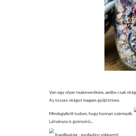
Van egy olyan teakeverékem, amibe csak virág
Az összes virágot magam gyűjtöttem.
Mindegyikről tudom, hogy honnan származik.
Látványra is gyönyörű...
Kamillavirág - gyulladáscsökkentő