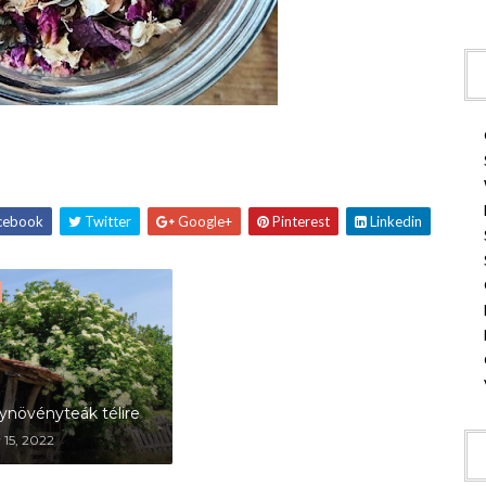
cebook
Twitter
Google+
Pinterest
Linkedin
növényteák télire
 15, 2022