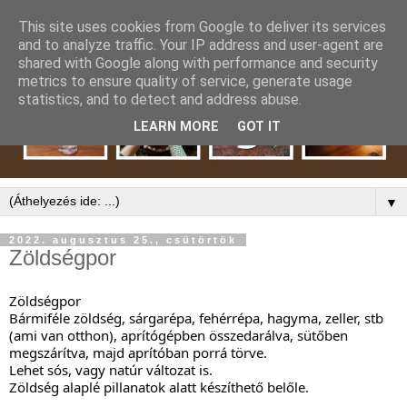
This site uses cookies from Google to deliver its services
and to analyze traffic. Your IP address and user-agent are
shared with Google along with performance and security
metrics to ensure quality of service, generate usage
statistics, and to detect and address abuse.
LEARN MORE
GOT IT
▼
2022. augusztus 25., csütörtök
Zöldségpor
Zöldségpor
Bármiféle zöldség, sárgarépa, fehérrépa, hagyma, zeller, stb 
(ami van otthon), aprítógépben összedarálva, sütőben 
megszárítva, majd aprítóban porrá törve.
Lehet sós, vagy natúr változat is.
Zöldség alaplé pillanatok alatt készíthető belőle. 