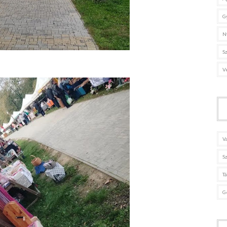
G
N
S
V
V
S
T
G