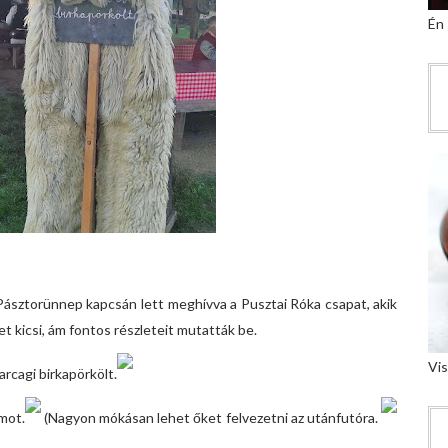
Én
ásztorünnep kapcsán lett meghívva a Pusztai Róka csapat, akik
 kicsi, ám fontos részleteit mutatták be.
Vis
arcagi birkapörkölt.
mot.
(Nagyon mókásan lehet őket felvezetni az utánfutóra.