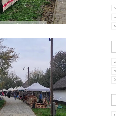
F
K
S
B
N
Ő
A