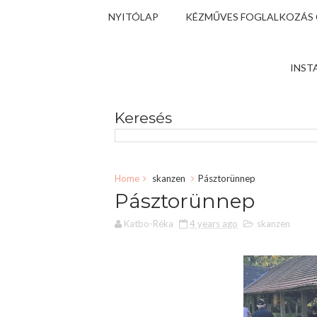
NYITÓLAP
KÉZMŰVES FOGLALKOZÁS
INST
Keresés
Home
skanzen
Pásztorünnep
Pásztorünnep
Katbo-Réka
4 years ago
skanzen