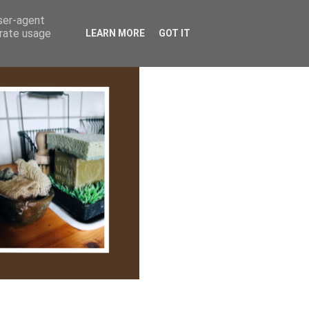
lem/Adatkezelés
user-agent
erate usage
LEARN MORE
GOT IT