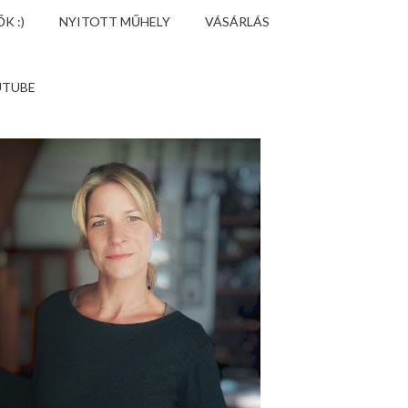
K :)
NYITOTT MŰHELY
VÁSÁRLÁS
UTUBE