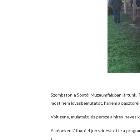
Szombaton a Sóstói Múzeumfaluban jártunk. P
most nem lovasbemutatót, hanem a pásztorélet
Volt zene, mulatság, és persze a híres-neves k
A képeken látható 4 juh színesítette a progra
)