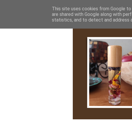
Bemutatkozás
My Stroy
Cikk róla
This site uses cookies from Google to d
are shared with Google along with perf
statistics, and to detect and address 