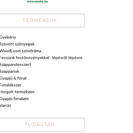
TERMÉKEIM
Gyékény
Szövött szőnyegek
WoodLoom szövőráma
Fessünk festőnövényekkel : lépésről-lépésre
Szappandesszert
Szappanok
Gyapjú & fonal
Fonalékszer
Horgolt termékeim
Gyapjú fonalaim
Varrás
TUDÁSTÁR