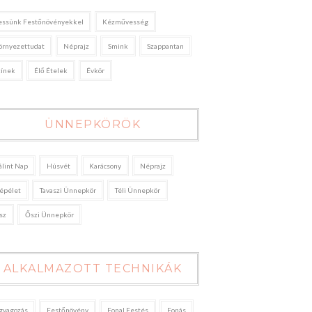
essünk Festőnövényekkel
Kézművesség
örnyezettudat
Néprajz
Smink
Szappantan
zínek
Élő Ételek
Évkör
ÜNNEPKÖRÖK
álint Nap
Húsvét
Karácsony
Néprajz
épélet
Tavaszi Ünnepkör
Téli Ünnepkör
sz
Őszi Ünnepkör
ALKALMAZOTT TECHNIKÁK
gyagozás
Festőnövény
Fonal Festés
Fonás