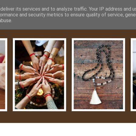
m
Média
Videók
Kapcsolat
Impresszum
Adatvéde
eliver its services and to analyze traffic. Your IP address and 
ormance and security metrics to ensure quality of service, gen
abuse.