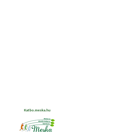
Katbo.meska.hu