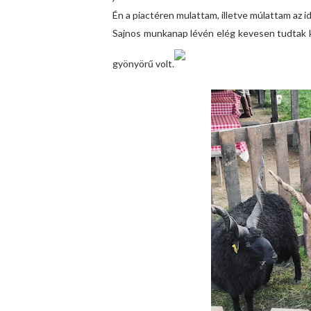
Én a piactéren mulattam, illetve múlattam az id
Sajnos munkanap lévén elég kevesen tudtak k
gyönyörű volt.