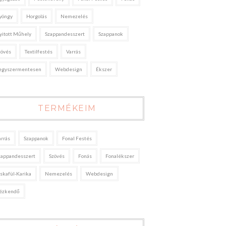
yöngy
Horgolás
Nemezelés
yitott Műhely
Szappandesszert
Szappanok
zövés
Textilfestés
Varrás
egyszermentesen
Webdesign
Ékszer
TERMÉKEIM
arrás
Szappanok
Fonal Festés
zappandesszert
Szövés
Fonás
Fonalékszer
áskafül-Karika
Nemezelés
Webdesign
ézkendő