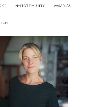
K :)
NYITOTT MŰHELY
VÁSÁRLÁS
UTUBE