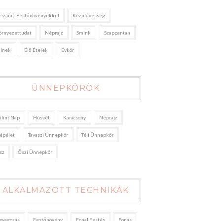
essünk Festőnövényekkel
Kézművesség
örnyezettudat
Néprajz
Smink
Szappantan
zínek
Élő Ételek
Évkör
ÜNNEPKÖRÖK
álint Nap
Húsvét
Karácsony
Néprajz
épélet
Tavaszi Ünnepkör
Téli Ünnepkör
sz
Őszi Ünnepkör
ALKALMAZOTT TECHNIKÁK
gyagozás
Festőnövény
Fonal Festés
Fonás