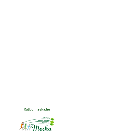
Katbo.meska.hu