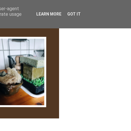
lem/Adatkezelés
user-agent
erate usage
LEARN MORE
GOT IT