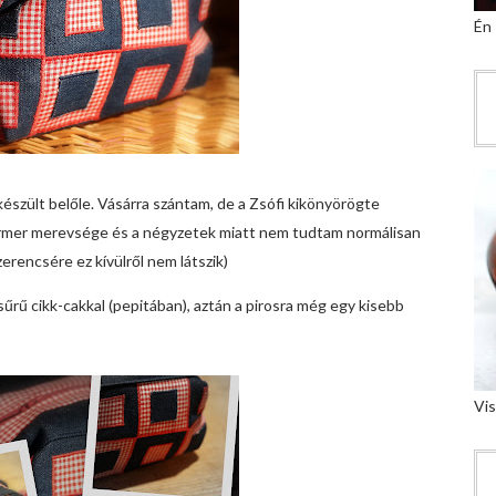
Én
 készült belőle. Vásárra szántam, de a Zsófi kikönyörögte
farmer merevsége és a négyzetek miatt nem tudtam normálisan
szerencsére ez kívülről nem látszik)
űrű cikk-cakkal (pepitában), aztán a pirosra még egy kisebb
Vis