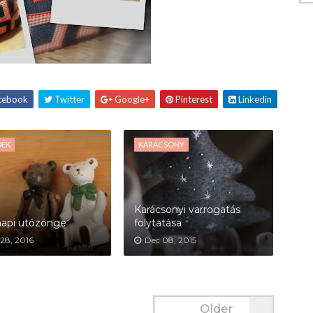
cebook
Twitter
Google+
Pinterest
Linkedin
DÉK
KARÁCSONY
Karácsonyi varrogatás
napi utózönge
folytatása
28, 2016
Dec 08, 2015
Older