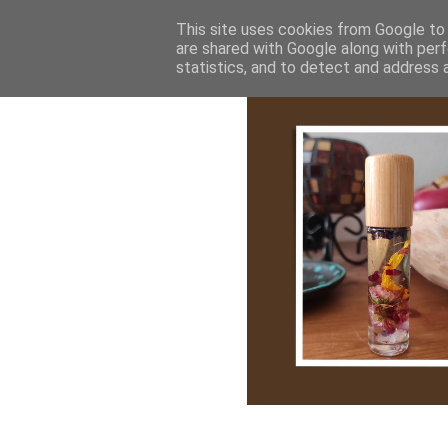
Bemutatkozás
My Stroy
Cikk róla
This site uses cookies from Google to d
are shared with Google along with perf
statistics, and to detect and address 