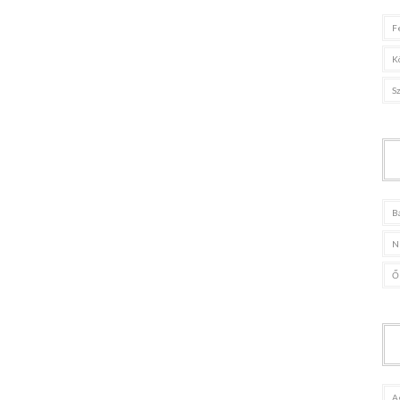
F
K
S
B
N
Ő
A