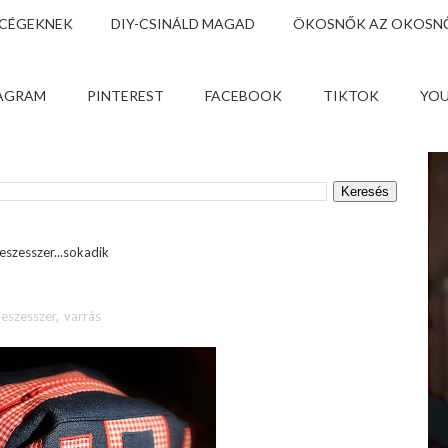
 CÉGEKNEK
DIY-CSINÁLD MAGAD
ÖKOSNŐK AZ OKOSNŐ
AGRAM
PINTEREST
FACEBOOK
TIKTOK
YO
eszesszer...sokadik
neszesszer
,
varrás