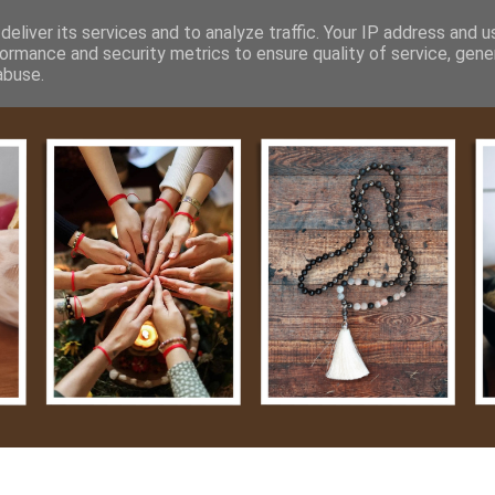
m
Média
Videók
Kapcsolat
Impresszum
Adatvéde
eliver its services and to analyze traffic. Your IP address and 
ormance and security metrics to ensure quality of service, gen
abuse.