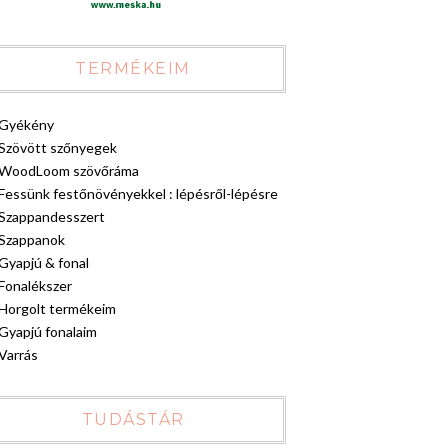
TERMÉKEIM
Gyékény
Szövött szőnyegek
WoodLoom szövőráma
Fessünk festőnövényekkel : lépésről-lépésre
Szappandesszert
Szappanok
Gyapjú & fonal
Fonalékszer
Horgolt termékeim
Gyapjú fonalaim
Varrás
TUDÁSTÁR