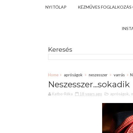
NYITÓLAP
KÉZMŰVES FOGLALKOZÁS
INST
Keresés
Home
apróságok
neszesszer
varrás
N
Neszesszer...sokadik
Katbo-Réka
18 years ago
apróságok
,