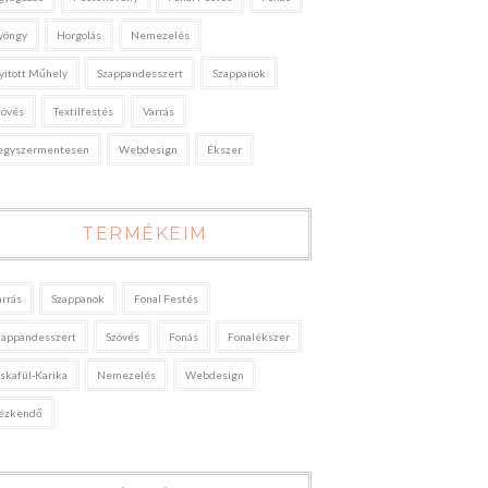
yöngy
Horgolás
Nemezelés
yitott Műhely
Szappandesszert
Szappanok
zövés
Textilfestés
Varrás
egyszermentesen
Webdesign
Ékszer
TERMÉKEIM
arrás
Szappanok
Fonal Festés
zappandesszert
Szövés
Fonás
Fonalékszer
áskafül-Karika
Nemezelés
Webdesign
ézkendő