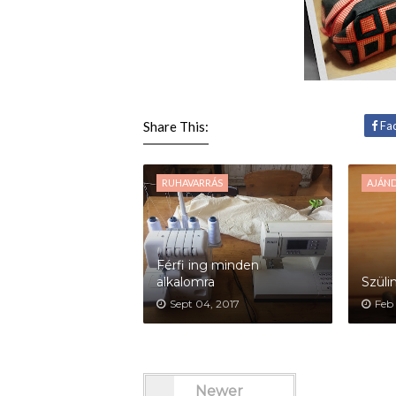
Share This:
Fa
RUHAVARRÁS
AJÁN
Férfi ing minden
alkalomra
Szüli
Sept 04, 2017
Feb 
Newer