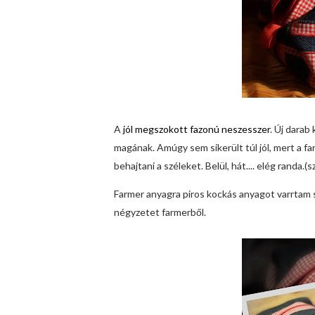
A
jól megszokott fazonú neszesszer
. Új darab
magának. Amúgy sem sikerült túl jól, mert a 
behajtani a széleket. Belül, hát.... elég randa.(
Farmer anyagra piros kockás anyagot varrtam s
négyzetet farmerből.