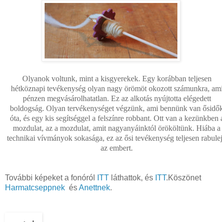
Olyanok voltunk, mint a kisgyerekek. Egy korábban teljesen
hétköznapi tevékenység olyan nagy örömöt okozott számunkra, am
pénzen megvásárolhatatlan. Ez az alkotás nyújtotta elégedett
boldogság. Olyan tervékenységet végzünk, ami bennünk van ősidő
óta, és egy kis segítséggel a felszínre robbant. Ott van a kezünkben 
mozdulat, az a mozdulat, amit nagyanyáinktól örököltünk. Hiába a
technikai vívmányok sokasága, ez az ősi tevékenység teljesen rabulej
az embert.
További képeket a fonóról
ITT
láthattok, és
ITT
.Köszönet
Harmatcseppnek
és
Anettnek
.