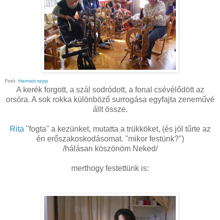
Fotó:
Harmatcsepp
A kerék forgott, a szál sodródott, a fonal csévélődött az
orsóra. A sok rokka különböző surrogása egyfajta zeneművé
állt össze.
Rita
"fogta" a kezünket, mutatta a trükköket, (és jól tűrte az
én erőszakoskodásomat. "mikor festünk?")
/hálásan köszönöm Neked/
merthogy festettünk is: