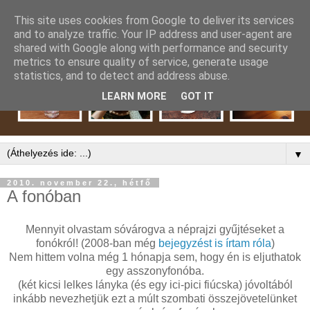
This site uses cookies from Google to deliver its services
and to analyze traffic. Your IP address and user-agent are
shared with Google along with performance and security
metrics to ensure quality of service, generate usage
statistics, and to detect and address abuse.
LEARN MORE
GOT IT
▼
2010. november 22., hétfő
A fonóban
Mennyit olvastam sóvárogva a néprajzi gyűjtéseket a
fonókról! (2008-ban még
bejegyzést is írtam róla
)
Nem hittem volna még 1 hónapja sem, hogy én is eljuthatok
egy asszonyfonóba.
(két kicsi lelkes lányka (és egy ici-pici fiúcska) jóvoltából
inkább nevezhetjük ezt a múlt szombati összejövetelünket