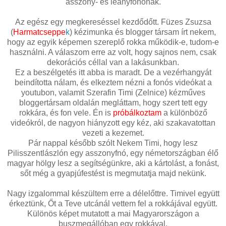
asszony- és leányfonónak.
Az egész egy megkereséssel kezdődőtt. Füzes Zsuzsa
(
Harmatcseppe
k
) kézimunka és blogger társam írt nekem,
hogy az egyik képemen szereplő rokka működik-e, tudom-e
használni. A válaszom erre az volt, hogy sajnos nem, csak
dekorációs céllal van a lakásunkban.
Ez a beszélgetés itt abba is maradt. De a vezérhangyát
beindította nálam, és elkeztem nézni a fonós videókat a
youtubon, valamit Szerafin Timi (Zelnice) kézműves
bloggertársam oldalán megláttam, hogy szert tett egy
rokkára, és fon vele. Én is
próbálkoztam
a különböző
videókról, de nagyon hiányzott egy kéz, aki szakavatottan
vezeti a kezemet.
Pár nappal később szólt Nekem Timi, hogy lesz
Pilisszentlászlón egy asszonyfnó, egy németországban élő
magyar hölgy lesz a segítségünkre, aki a kártolást, a fonást,
sőt még a gyapjúfestést is megmutatja majd nekünk.
Nagy izgalommal készültem erre a délelőttre. Timivel együtt
érkeztünk, Őt a Teve utcánál vettem fel a rokkájával együtt.
Különös képet mutatott a mai Magyarországon a
buszmegállóban egy rokkával.