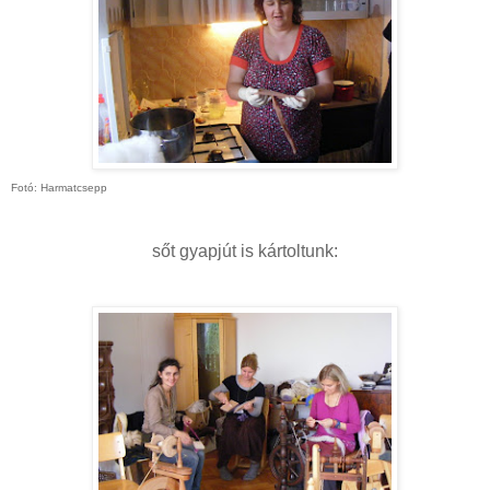
Fotó: Harmatcsepp
sőt gyapjút is kártoltunk: