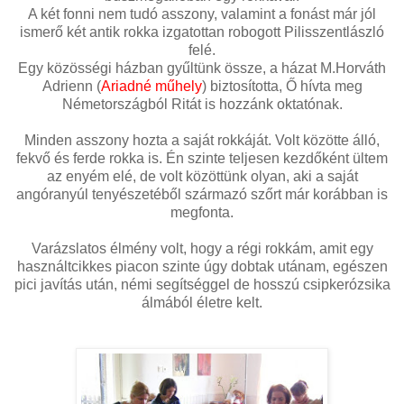
A két fonni nem tudó asszony, valamint a fonást már jól
ismerő két antik rokka izgatottan robogott Pilisszentlászló
felé.
Egy közösségi házban gyűltünk össze, a házat M.Horváth
Adrienn (
Ariadné műhely
) biztosította, Ő hívta meg
Németországból Ritát is hozzánk oktatónak.
Minden asszony hozta a saját rokkáját. Volt közötte álló,
fekvő és ferde rokka is. Én szinte teljesen kezdőként ültem
az enyém elé, de volt közöttünk olyan, aki a saját
angóranyúl tenyészetéből származó szőrt már korábban is
megfonta.
Varázslatos élmény volt, hogy a régi rokkám, amit egy
használtcikkes piacon szinte úgy dobtak utánam, egészen
pici javítás után, némi segítséggel de hosszú csipkerózsika
álmából életre kelt.