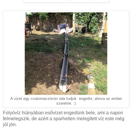
A vizet egy csatornacsövön oda tudjuk engedni, ahova az ember
szeretné. :)
Folyóvíz hiányában esővizet engedünk bele, ami a napon
felmelegszik, de azért a sparhelten melegített víz este még
jól jön.