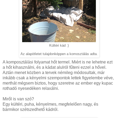
Kültéri kád :)
Az alapötletet tulajdonképpen a komosztálás adta.
A komposztálási folyamat hőt termel. Miért is ne lehetne ezt
a hőt kihasználni, és a kádat alulról fűteni ezzel a hővel.
Aztán menet közben a tervek némileg módosultak, már
inkább csak a kényelmi szempontok lettek figyelembe véve,
merthát mégsem biztos, hogy szeretne az ember egy kupac
rothadó nyesedéken relaxálni.
Miről is van szó?
Egy kültéri, puha, kényelmes, megfelelően nagy, és
bármikor szétszedhető kádról.