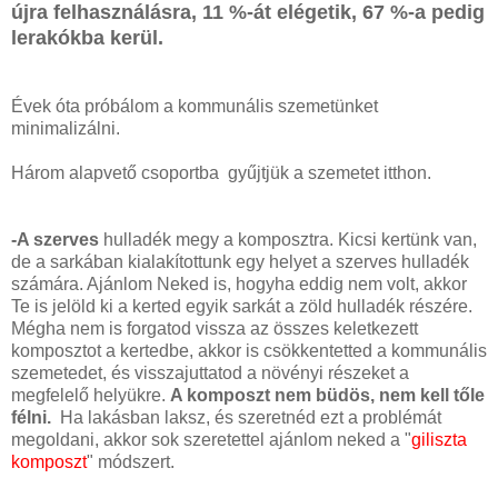
újra felhasználásra, 11 %-át elégetik, 67 %-a pedig
lerakókba kerül.
Évek óta próbálom a kommunális szemetünket
minimalizálni.
Három alapvető csoportba gyűjtjük a szemetet itthon.
-A szerves
hulladék megy a komposztra. Kicsi kertünk van,
de a sarkában kialakítottunk egy helyet a szerves hulladék
számára. Ajánlom Neked is, hogyha eddig nem volt, akkor
Te is jelöld ki a kerted egyik sarkát a zöld hulladék részére.
Mégha nem is forgatod vissza az összes keletkezett
komposztot a kertedbe, akkor is csökkentetted a kommunális
szemetedet, és visszajuttatod a növényi részeket a
megfelelő helyükre.
A komposzt nem büdös, nem kell tőle
félni.
Ha lakásban laksz, és szeretnéd ezt a problémát
megoldani, akkor sok szeretettel ajánlom neked a "
giliszta
komposzt
" módszert.