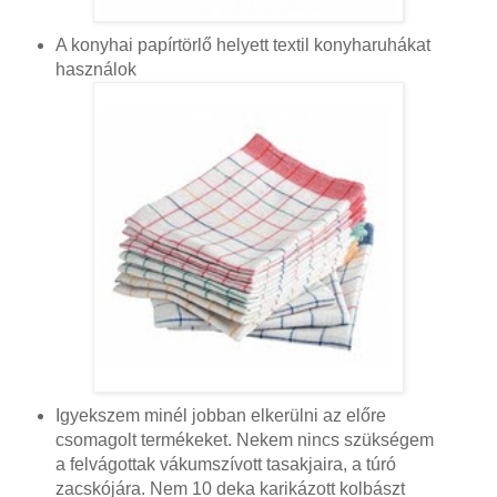
A konyhai papírtörlő helyett textil konyharuhákat
használok
Igyekszem minél jobban elkerülni az előre
csomagolt termékeket. Nekem nincs szükségem
a felvágottak vákumszívott tasakjaira, a túró
zacskójára. Nem 10 deka karikázott kolbászt