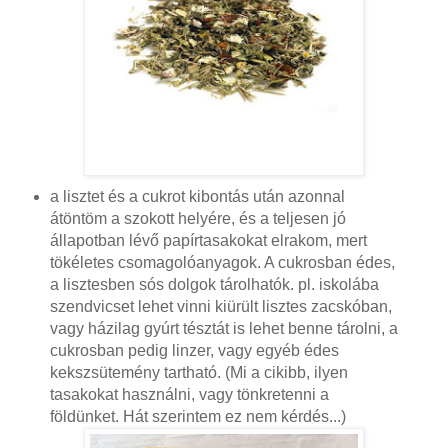
a lisztet és a cukrot kibontás után azonnal
átöntöm a szokott helyére, és a teljesen jó
állapotban lévő papírtasakokat elrakom, mert
tökéletes csomagolóanyagok. A cukrosban édes,
a lisztesben sós dolgok tárolhatók. pl. iskolába
szendvicset lehet vinni kiürült lisztes zacskóban,
vagy házilag gyúrt tésztát is lehet benne tárolni, a
cukrosban pedig linzer, vagy egyéb édes
kekszsütemény tartható. (Mi a cikibb, ilyen
tasakokat használni, vagy tönkretenni a
földünket. Hát szerintem ez nem kérdés...)