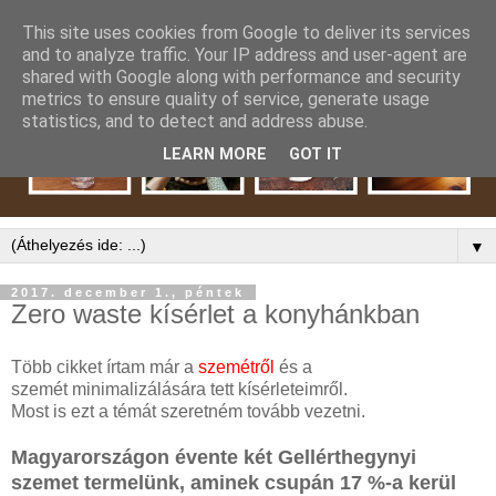
This site uses cookies from Google to deliver its services
and to analyze traffic. Your IP address and user-agent are
shared with Google along with performance and security
metrics to ensure quality of service, generate usage
statistics, and to detect and address abuse.
LEARN MORE
GOT IT
▼
2017. december 1., péntek
Zero waste kísérlet a konyhánkban
Több cikket írtam már a
szemétről
és a
szemét minimalizálására tett kísérleteimről.
Most is ezt a témát szeretném tovább vezetni.
Magyarországon évente két Gellérthegynyi
szemet termelünk, aminek csupán 17 %-a kerül