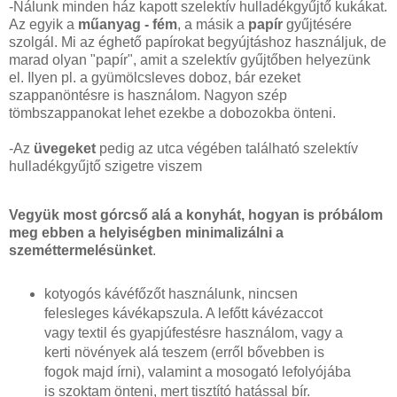
-Nálunk minden ház kapott szelektív hulladékgyűjtő kukákat.
Az egyik a
műanyag - fém
, a másik a
papír
gyűjtésére
szolgál. Mi az éghető papírokat begyújtáshoz használjuk, de
marad olyan "papír", amit a szelektív gyűjtőben helyezünk
el. Ilyen pl. a gyümölcsleves doboz, bár ezeket
szappanöntésre is használom. Nagyon szép
tömbszappanokat lehet ezekbe a dobozokba önteni.
-Az
üvegeket
pedig az utca végében található szelektív
hulladékgyűjtő szigetre viszem
Vegyük most górcső alá a konyhát, hogyan is próbálom
meg ebben a helyiségben minimalizálni a
szeméttermelésünket
.
kotyogós kávéfőzőt használunk, nincsen
felesleges kávékapszula. A lefőtt kávézaccot
vagy textil és gyapjúfestésre használom, vagy a
kerti növények alá teszem (erről bővebben is
fogok majd írni), valamint a mosogató lefolyójába
is szoktam önteni, mert tisztító hatással bír.