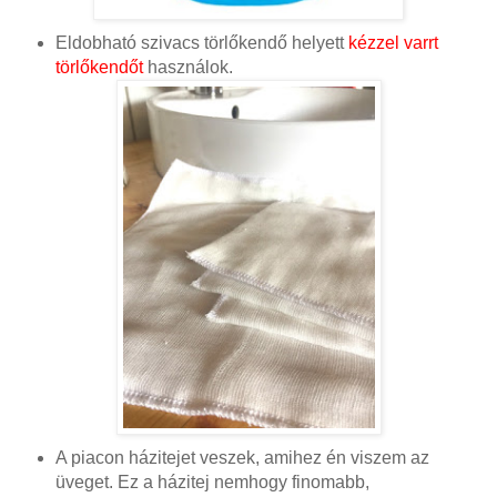
Eldobható szivacs törlőkendő helyett
kézzel varrt
törlőkendőt
használok.
A piacon házitejet veszek, amihez én viszem az
üveget. Ez a házitej nemhogy finomabb,