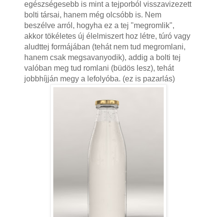
egészségesebb is mint a tejporból visszavizezett
bolti társai, hanem még olcsóbb is. Nem
beszélve arról, hogyha ez a tej "megromlik",
akkor tökéletes új élelmiszert hoz létre, túró vagy
aludttej formájában (tehát nem tud megromlani,
hanem csak megsavanyodik), addig a bolti tej
valóban meg tud romlani (büdös lesz), tehát
jobbhíjján megy a lefolyóba. (ez is pazarlás)