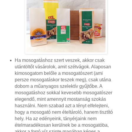
Ha mosogatáshoz szert veszek, akkor csak
utántöltőt vásárolok, amit szétvágok. Alaposan
kimosogatom belőle a mosogatószert (ami
persze mosogatáskor teszek meg), csak utána
dobom a műanyagos szelektív gyűjtőbe. A
mosogatáshoz sokkal kevesebb mosogatószer
elegendő, mint amennyit mostanság szokás
használni. Nem szabad azt a tényt elfelejteni,
hogy a mosogató nem ételtároló, hanem tisztító
hely. Ha az edényeink, tányérjaink nem
ételmaradékosan kerülnek be a mosogatóba,
akkor a forró víz szinte magában képes a