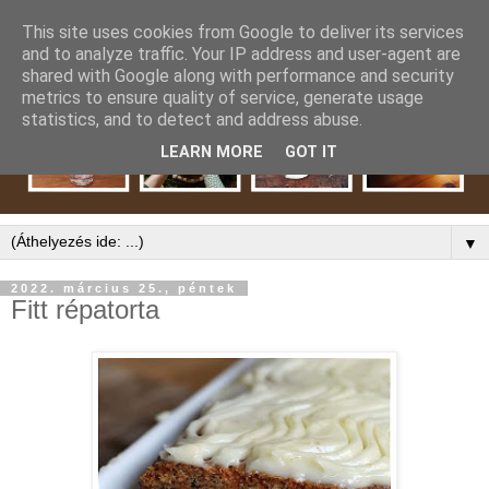
This site uses cookies from Google to deliver its services
and to analyze traffic. Your IP address and user-agent are
shared with Google along with performance and security
metrics to ensure quality of service, generate usage
statistics, and to detect and address abuse.
LEARN MORE
GOT IT
▼
2022. március 25., péntek
Fitt répatorta