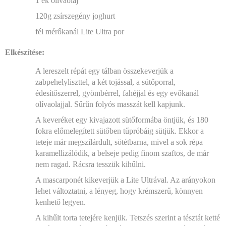
1 ek olivaolaj
120g zsírszegény joghurt
fél mérőkanál Lite Ultra por
Elkészítése:
A lereszelt répát egy tálban összekeverjük a
zabpehelyliszttel, a két tojással, a sütőporral,
édesítőszerrel, gyömbérrel, fahéjjal és egy evőkanál
olívaolajjal. Sűrűn folyós masszát kell kapjunk.
A keveréket egy kivajazott sütőformába öntjük, és 180
fokra előmelegített sütőben tűpróbáig sütjük. Ekkor a
teteje már megszilárdult, sötétbarna, mivel a sok répa
karamellizálódik, a belseje pedig finom szaftos, de már
nem ragad. Rácsra tesszük kihűlni.
A mascarponét kikeverjük a Lite Ultrával. Az arányokon
lehet változtatni, a lényeg, hogy krémszerű, könnyen
kenhető legyen.
A kihűlt torta tetejére kenjük. Tetszés szerint a tésztát ketté