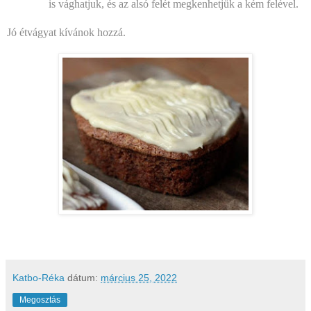
is vághatjuk, és az alsó felét megkenhetjük a kém felével.
Jó étvágyat kívánok hozzá.
Katbo-Réka
dátum:
március 25, 2022
Megosztás