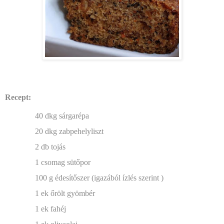
Recept:
40 dkg sárgarépa
20 dkg zabpehelyliszt
2 db tojás
1 csomag sütőpor
100 g édesítőszer (igazából ízlés szerint )
1 ek őrölt gyömbér
1 ek fahéj